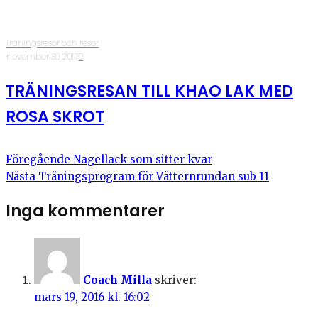
Träningsresor och resor
·
november 30, 2017
·
0
TRÄNINGSRESAN TILL KHAO LAK MED
ROSA SKROT
Föregående
Nagellack som sitter kvar
Nästa
Träningsprogram för Vätternrundan sub 11
Inga kommentarer
Coach Milla
skriver:
mars 19, 2016 kl. 16:02