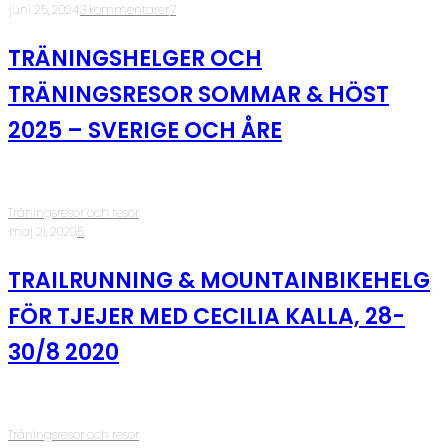
·
juni 25, 2024
·
3 kommentarer
·
7
TRÄNINGSHELGER OCH
TRÄNINGSRESOR SOMMAR & HÖST
2025 – SVERIGE OCH ÅRE
Träningsresor och resor
·
maj 21, 2020
·
5
TRAILRUNNING & MOUNTAINBIKEHELG
FÖR TJEJER MED CECILIA KALLA, 28-
30/8 2020
Träningsresor och resor