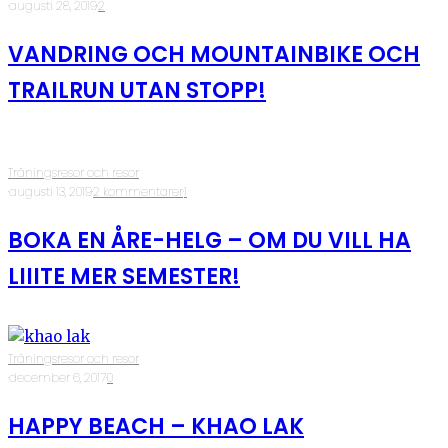
·
augusti 28, 2019
·
2
VANDRING OCH MOUNTAINBIKE OCH
TRAILRUN UTAN STOPP!
Träningsresor och resor
·
augusti 13, 2019
·
2 kommentarer
·
1
BOKA EN ÅRE-HELG – OM DU VILL HA
LIIITE MER SEMESTER!
Träningsresor och resor
·
december 6, 2017
·
0
HAPPY BEACH – KHAO LAK