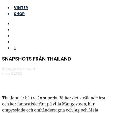
VINTER
SHOP
0
SNAPSHOTS FRÅN THAILAND
Träningsresor och resor
·
mars 19, 2016
·
0
Thailand är bättre än superbt. Vi har det strålande bra
och bor fantastiskt fint på villa Mangosteen, blir
ompysslade och omhändertagna och jag och Mela