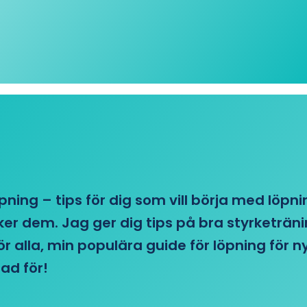
öpning – tips för dig som vill börja med löpn
r dem. Jag ger dig tips på bra styrketränin
 för alla, min populära guide för löpning för
ad för!