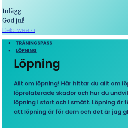
Inlägg
God jul!
Dela
Tweeta
TRÄNINGSPASS
LÖPNING
Löpning
Allt om löpning! Här hittar du allt om l
löprelaterade skador och hur du undvike
löpning i stort och i smått. Löpning är
att löpning är för dem och det är jag gl