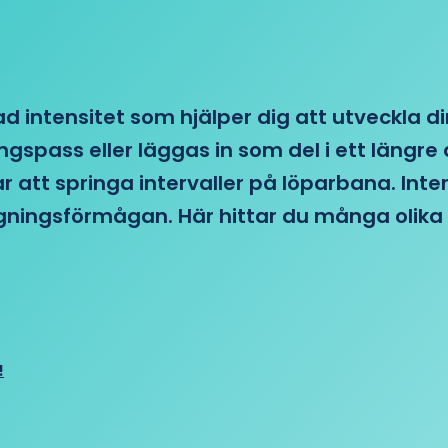
d intensitet som hjälper dig att utveckla di
ngspass eller läggas in som del i ett läng
ar att springa intervaller på löparbana. Int
tagningsförmågan. Här hittar du många olika 
!