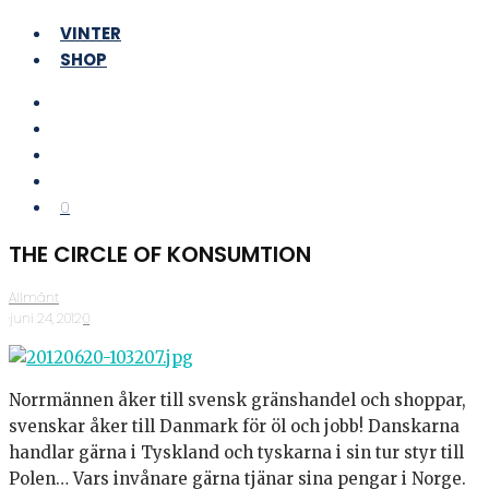
VINTER
SHOP
0
THE CIRCLE OF KONSUMTION
Allmänt
·
juni 24, 2012
·
0
Norrmännen åker till svensk gränshandel och shoppar,
svenskar åker till Danmark för öl och jobb! Danskarna
handlar gärna i Tyskland och tyskarna i sin tur styr till
Polen… Vars invånare gärna tjänar sina pengar i Norge.