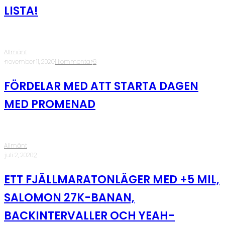
LISTA!
Allmänt
·
november 11, 2020
·
1 kommentar
·
6
FÖRDELAR MED ATT STARTA DAGEN
MED PROMENAD
Allmänt
·
juli 2, 2020
·
2
ETT FJÄLLMARATONLÄGER MED +5 MIL,
SALOMON 27K-BANAN,
BACKINTERVALLER OCH YEAH-