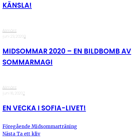
KÄNSLA!
Allmänt
·
juni 23, 2020
·
3
MIDSOMMAR 2020 – EN BILDBOMB AV
SOMMARMAGI
Allmänt
·
juni 18, 2020
·
7
EN VECKA I SOFIA-LIVET!
Föregående
Midsommarträning
Nästa
Ta ett kliv