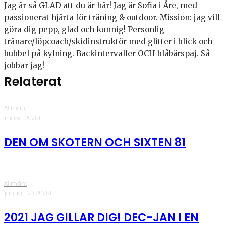
Jag är så GLAD att du är här! Jag är Sofia i Åre, med
passionerat hjärta för träning & outdoor. Mission: jag vill
göra dig pepp, glad och kunnig! Personlig
tränare/löpcoach/skidinstruktör med glitter i blick och
bubbel på kylning. Backintervaller OCH blåbärspaj. Så
jobbar jag!
Relaterat
Allmänt
·
mars 1, 2021
·
4
DEN OM SKOTERN OCH SIXTEN 81
Allmänt
·
januari 20, 2021
·
4
2021 JAG GILLAR DIG! DEC-JAN I EN