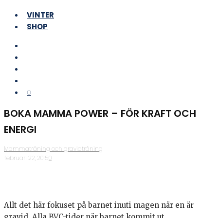
VINTER
SHOP
0
BOKA MAMMA POWER – FÖR KRAFT OCH
ENERGI
Mammaträning och gravidträning
·
februari 22, 2015
·
0
Allt det här fokuset på barnet inuti magen när en är
gravid. Alla BVC-tider när barnet kommit ut.