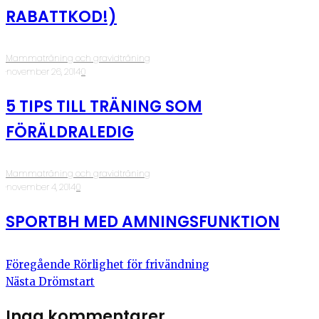
RABATTKOD!)
Mammaträning och gravidträning
·
november 26, 2014
·
0
5 TIPS TILL TRÄNING SOM
FÖRÄLDRALEDIG
Mammaträning och gravidträning
·
november 4, 2014
·
0
SPORTBH MED AMNINGSFUNKTION
Föregående
Rörlighet för frivändning
Nästa
Drömstart
Inga kommentarer