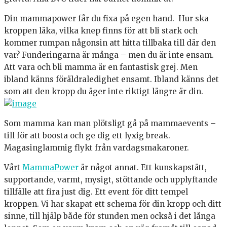
Din mammapower får du fixa på egen hand. Hur ska
kroppen läka, vilka knep finns för att bli stark och
kommer rumpan någonsin att hitta tillbaka till där den
var? Funderingarna är många – men du är inte ensam.
Att vara och bli mamma är en fantastisk grej. Men
ibland känns föräldraledighet ensamt. Ibland känns det
som att den kropp du äger inte riktigt längre är din.
Som mamma kan man plötsligt gå på mammaevents –
till för att boosta och ge dig ett lyxig break.
Magasinglammig flykt från vardagsmakaroner.
Vårt
MammaPower
är något annat. Ett kunskapstätt,
supportande, varmt, mysigt, stöttande och upplyftande
tillfälle att fira just dig. Ett event för ditt tempel
kroppen. Vi har skapat ett schema för din kropp och ditt
sinne, till hjälp både för stunden men också i det långa