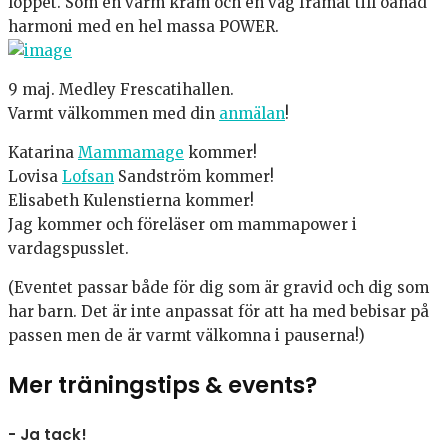
loppet. Som en varm kram och en väg framåt till oanad
harmoni med en hel massa POWER.
9 maj. Medley Frescatihallen.
Varmt välkommen med din
anmälan
!
Katarina
Mammamage
kommer!
Lovisa
Lofsan
Sandström kommer!
Elisabeth Kulenstierna kommer!
Jag kommer och föreläser om mammapower i
vardagspusslet.
(Eventet passar både för dig som är gravid och dig som
har barn. Det är inte anpassat för att ha med bebisar på
passen men de är varmt välkomna i pauserna!)
Mer träningstips & events?
- Ja tack!