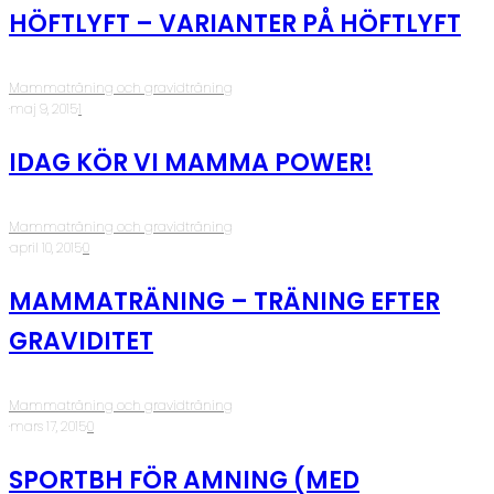
HÖFTLYFT – VARIANTER PÅ HÖFTLYFT
Mammaträning och gravidträning
·
maj 9, 2015
·
1
IDAG KÖR VI MAMMA POWER!
Mammaträning och gravidträning
·
april 10, 2015
·
0
MAMMATRÄNING – TRÄNING EFTER
GRAVIDITET
Mammaträning och gravidträning
·
mars 17, 2015
·
0
SPORTBH FÖR AMNING (MED