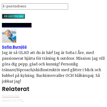
Dela
Pinna
E-post
Sofia Bursjöö
Jag är så GLAD att du är här! Jag är Sofia i Åre, med
passionerat hjärta för träning & outdoor. Mission: jag vill
göra dig pepp, glad och kunnig! Personlig
tränare/löpcoach/skidinstruktör med glitter i blick och
bubbel på kylning. Backintervaller OCH blåbärspaj. Så
jobbar jag!
Relaterat
healthstories
·
oktober 20, 2015
·
1