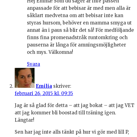
Hej Emma! Som du säger är inte passen
anpassade för att bebisar är med men alla är
såklart medvetna om att bebisar inte kan
styras hursom, behöver en mamma smyga ut
annat än i paus så blir det så! För medföljande
finns fina promenadstråk runtomkring och
pauserna är långa för amningsmöjligheter
och mys. Välkomna!
Svara
Emilia
skriver:
februari 26, 2015 kl. 09:35
Jag är så glad för detta – att jag bokat – att jag VET
att jag kommer bli boostad till träning igen.
Längtar!
Sen har jag inte alls tänkt på hur vi gör med lill P,