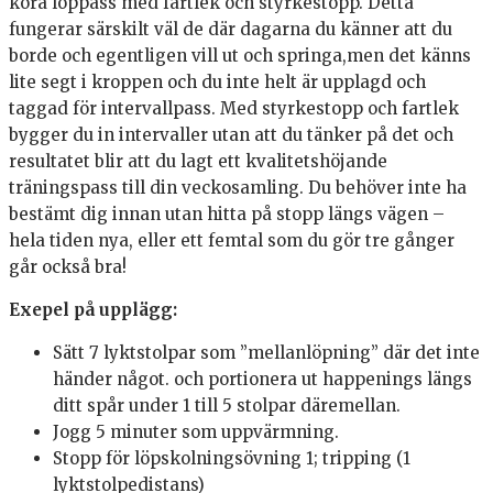
köra löppass med fartlek och styrkestopp. Detta
fungerar särskilt väl de där dagarna du känner att du
borde och egentligen vill ut och springa,men det känns
lite segt i kroppen och du inte helt är upplagd och
taggad för intervallpass. Med styrkestopp och fartlek
bygger du in intervaller utan att du tänker på det och
resultatet blir att du lagt ett kvalitetshöjande
träningspass till din veckosamling. Du behöver inte ha
bestämt dig innan utan hitta på stopp längs vägen –
hela tiden nya, eller ett femtal som du gör tre gånger
går också bra!
Exepel på upplägg:
Sätt 7 lyktstolpar som ”mellanlöpning” där det inte
händer något. och portionera ut happenings längs
ditt spår under 1 till 5 stolpar däremellan.
Jogg 5 minuter som uppvärmning.
Stopp för löpskolningsövning 1; tripping (1
lyktstolpedistans)