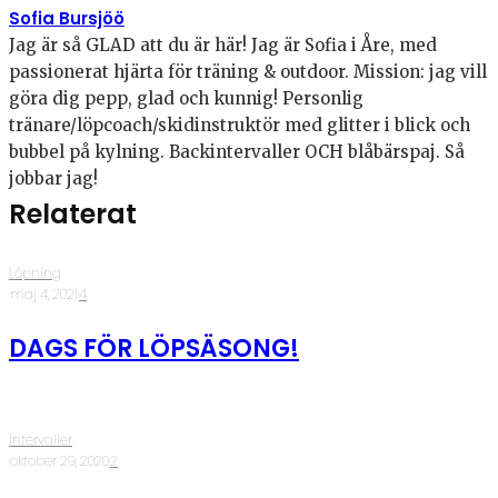
Sofia Bursjöö
Jag är så GLAD att du är här! Jag är Sofia i Åre, med
passionerat hjärta för träning & outdoor. Mission: jag vill
göra dig pepp, glad och kunnig! Personlig
tränare/löpcoach/skidinstruktör med glitter i blick och
bubbel på kylning. Backintervaller OCH blåbärspaj. Så
jobbar jag!
Relaterat
Löpning
·
maj 4, 2021
·
4
DAGS FÖR LÖPSÄSONG!
Intervaller
·
oktober 29, 2020
·
2