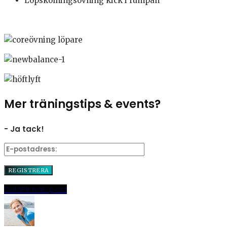
Löpskolningsövning kick i rumpan
Mer träningstips & events?
- Ja tack!
Dela
Pinna
E-post