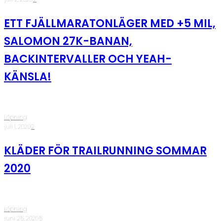
ETT FJÄLLMARATONLÄGER MED +5 MIL,
SALOMON 27K-BANAN,
BACKINTERVALLER OCH YEAH-
KÄNSLA!
Löpning
·
juli 1, 2020
·
2
KLÄDER FÖR TRAILRUNNING SOMMAR
2020
Löpning
·
juni 25, 2020
·
5