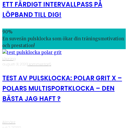
ETT FÄRDIGT INTERVALLPASS PÅ
LÖPBAND TILL DIG!
90
%
En suverän pulsklocka som ökar din träningsmotivation
och prestation!
Löpning
·
augusti 31, 2020
·
1 kommentar
·
5
TEST AV PULSKLOCKA: POLAR GRIT X –
POLARS MULTISPORTKLOCKA – DEN
BÄSTA JAG HAFT ?
Allmänt
·
juli 2, 2020
·
2