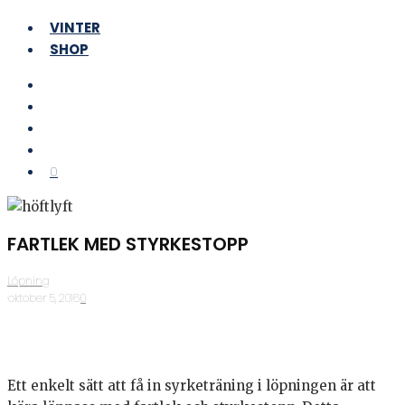
VINTER
SHOP
0
FARTLEK MED STYRKESTOPP
Löpning
·
oktober 5, 2016
·
0
Ett enkelt sätt att få in syrketräning i löpningen är att