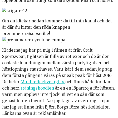
löpekonomi samtidigt som du skyddar knän och höfter.
Om du klickar nedan kommer du till min kanal och det
är där du hittar den röda knappen
prenumerera/subscribe!
Kläderna jag har på mig i filmen är från Craft
Sportswear, tightsen är fulla av reflexer och de är den
coolaste blandningen mellan värsta partytightsen och
höstlöpnings-musthaves. Varit kär i dem sedan jag såg
dem första gången i våras på sneak peak för höst 2016.
De heter
Mind reflective tights
och finns både för dam
och herr.
träningshoodien
är en en löpartröja för hösten,
varm men upplevs inte tjock, ni vet en sån där som
genast blir en favorit. När jag tagit av överdragströjan
har jag ett linne från Björn Borgs förra höstkollektion.
Länkarna ovan är reklamlänkar.