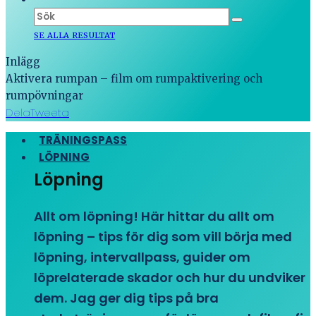
SE ALLA RESULTAT
Inlägg
Aktivera rumpan – film om rumpaktivering och
rumpövningar
Dela
Tweeta
TRÄNINGSPASS
LÖPNING
Löpning
Allt om löpning! Här hittar du allt om
löpning – tips för dig som vill börja med
löpning, intervallpass, guider om
löprelaterade skador och hur du undviker
dem. Jag ger dig tips på bra