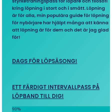
styrketräningspass för löpare och filosofi
kring löpning i stort och i smått. Löpning
är för alla, min populära guide för löpning
för nybörjare har hjälpt många att känna
att löpning är för dem och det är jag glad
för!
DAGS FÖR LÖPSÄSONG!
ETT FÄRDIGT INTERVALLPASS PÅ
LÖPBAND TILL DIG!
90
%