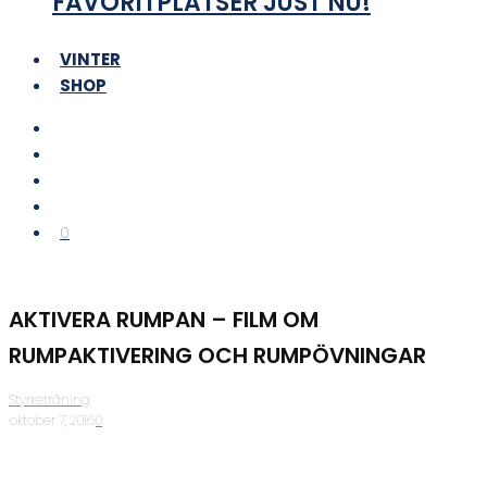
FAVORITPLATSER JUST NU!
VINTER
SHOP
0
AKTIVERA RUMPAN – FILM OM
RUMPAKTIVERING OCH RUMPÖVNINGAR
Styrketräning
·
oktober 7, 2016
·
0