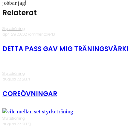
jobbar jag!
Relaterat
Styrketräning
·
april 29, 2020
·
2 kommentarer
·
10
DETTA PASS GAV MIG TRÄNINGSVÄRK!
Styrketräning
·
augusti 28, 2017
·
1
COREÖVNINGAR
Styrketräning
·
augusti 22, 2017
·
0