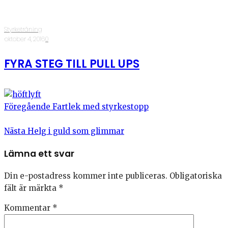
Styrketräning
·
oktober 4, 2016
·
0
FYRA STEG TILL PULL UPS
Föregående
Fartlek med styrkestopp
Nästa
Helg i guld som glimmar
Lämna ett svar
Din e-postadress kommer inte publiceras.
Obligatoriska
fält är märkta
*
Kommentar
*