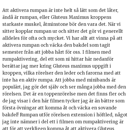
Att aktivera rumpan är inte helt så lätt som det låter,
ändå är rumpan, eller Gluteus Maximus kroppens
starkaste muskel, åtminstone bör den vara det. När vi
sitter kopplar rumpan ur och sitter det gör vi generellt
alldeles för ofta och mycket. Vi har allt att vinna på att
aktivera rumpan och väcka den bakdel som tagit
semester från att jobba hårt för oss. I filmen med
rumpaktivering, del ett som ni hittar här nedanför
berättar jag mer kring Gluteus maximus uppgift i
kroppen, vilka rörelser den leder och farorna med att
inte ha en aktiv rumpa. Att jobba med minibands är
populärt, jag gör det själv och ser många jobba med den
rörelsen. Det är en toppenrörelse men det finns fler och
de jag visar i den här filmen tycker jag är än bättre som
första övningar att komma åt och väcka en sovande
bakdel! Rumpan utför rörelsen extension i höftled, något
jag inte nämner i del ett i filmen om rumpaktivering är
att för att verkligen komma åt att aktivera Gluteus