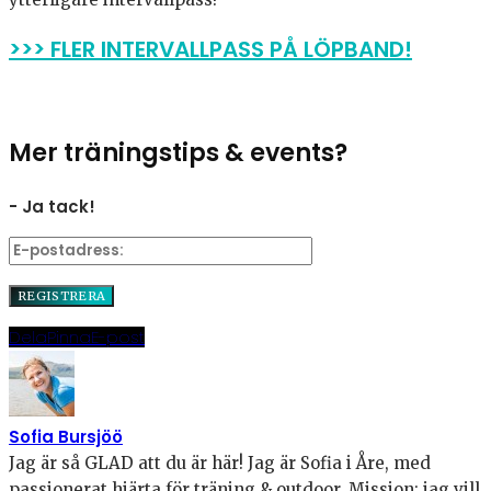
>>> FLER INTERVALLPASS PÅ LÖPBAND!
Mer träningstips & events?
- Ja tack!
Dela
Pinna
E-post
Sofia Bursjöö
Jag är så GLAD att du är här! Jag är Sofia i Åre, med
passionerat hjärta för träning & outdoor. Mission: jag vill