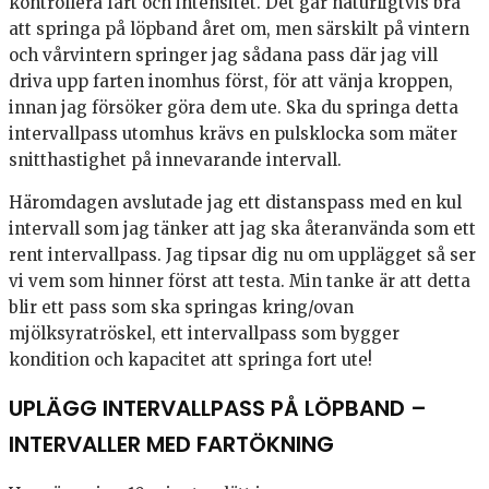
kontrollera fart och intensitet. Det går naturligtvis bra
att springa på löpband året om, men särskilt på vintern
och vårvintern springer jag sådana pass där jag vill
driva upp farten inomhus först, för att vänja kroppen,
innan jag försöker göra dem ute. Ska du springa detta
intervallpass utomhus krävs en pulsklocka som mäter
snitthastighet på innevarande intervall.
Häromdagen avslutade jag ett distanspass med en kul
intervall som jag tänker att jag ska återanvända som ett
rent intervallpass. Jag tipsar dig nu om upplägget så ser
vi vem som hinner först att testa. Min tanke är att detta
blir ett pass som ska springas kring/ovan
mjölksyratröskel, ett intervallpass som bygger
kondition och kapacitet att springa fort ute!
UPLÄGG INTERVALLPASS PÅ LÖPBAND –
INTERVALLER MED FARTÖKNING