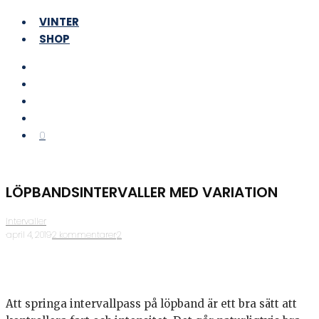
VINTER
SHOP
0
LÖPBANDSINTERVALLER MED VARIATION
Intervaller
·
april 4, 2019
·
2 kommentarer
·
2
Att springa intervallpass på löpband är ett bra sätt att