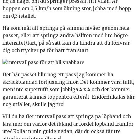
höjas något om du springer pressat, in i vilan. Är
hoppen om 0,5 km/h som ökning stor, jobba med hopp
om 0,3 istället.
Ha som mål att springa på samma nivåer genom hela
passet, eller att springa andra hälften med lite högre
intensitet/fart, på så sätt kan du hindra att du förivrar
dig och trycker på för hårt från start.
Det här passet blir nog ett pass jag kommer ha
skräckblandad förtjusning inför. Det kommer vara tufft,
men inte supertufft som jobbiga 4 x 4 och det kommer
garanterat kännas toppenbra efteråt. Endorfinkalas blir
nog utfallet, skulle jag tro!
Vill du ha fler intervallpass att springa på löpband och
lära mer om varför det ibland är fördel löpband framför
ute? Kolla in min guide nedan, där du också får tre
ytterligare intervallpass!