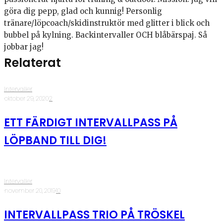
göra dig pepp, glad och kunnig! Personlig
tränare/löpcoach/skidinstruktör med glitter i blick och
bubbel på kylning. Backintervaller OCH blåbärspaj. Så
jobbar jag!
Relaterat
Intervaller
·
oktober 29, 2020
·
2
ETT FÄRDIGT INTERVALLPASS PÅ
LÖPBAND TILL DIG!
Intervaller
·
november 20, 2019
·
10
INTERVALLPASS TRIO PÅ TRÖSKEL