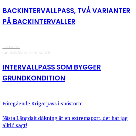
BACKINTERVALLPASS, TVÅ VARIANTER
PÅ BACKINTERVALLER
Intervaller
·
juni 3, 2019
·
2 kommentarer
·
8
INTERVALLPASS SOM BYGGER
GRUNDKONDITION
Föregående
Krigarpass i snöstorm
Nästa
Längdskidåkning är en extremsport, det har jag
alltid sagt!