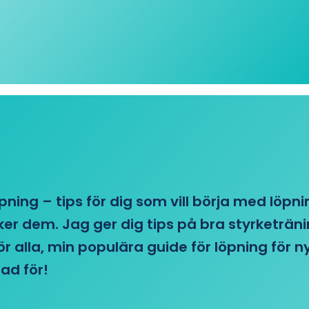
öpning – tips för dig som vill börja med löpn
r dem. Jag ger dig tips på bra styrketränin
 för alla, min populära guide för löpning för
ad för!