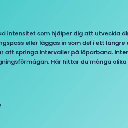
d intensitet som hjälper dig att utveckla di
ngspass eller läggas in som del i ett läng
ar att springa intervaller på löparbana. Int
tagningsförmågan. Här hittar du många olika 
!