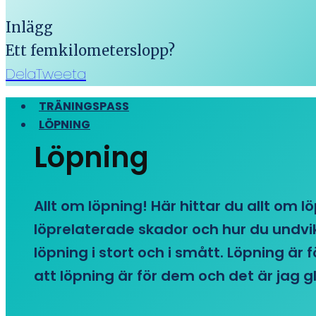
Inlägg
Ett femkilometerslopp?
Dela
Tweeta
TRÄNINGSPASS
LÖPNING
Löpning
Allt om löpning! Här hittar du allt om l
löprelaterade skador och hur du undvike
löpning i stort och i smått. Löpning är
att löpning är för dem och det är jag gl