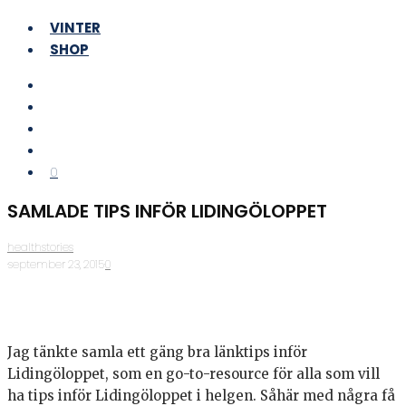
VINTER
SHOP
0
SAMLADE TIPS INFÖR LIDINGÖLOPPET
healthstories
·
september 23, 2015
·
0
Jag tänkte samla ett gäng bra länktips inför
Lidingöloppet, som en go-to-resource för alla som vill
ha tips inför Lidingöloppet i helgen. Såhär med några få