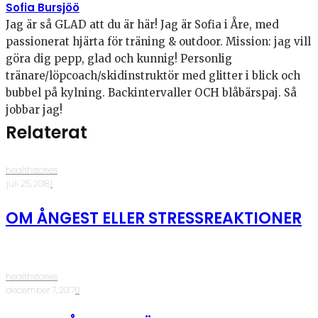
Sofia Bursjöö
Jag är så GLAD att du är här! Jag är Sofia i Åre, med
passionerat hjärta för träning & outdoor. Mission: jag vill
göra dig pepp, glad och kunnig! Personlig
tränare/löpcoach/skidinstruktör med glitter i blick och
bubbel på kylning. Backintervaller OCH blåbärspaj. Så
jobbar jag!
Relaterat
healthstories
·
juli 25, 2018
·
1
OM ÅNGEST ELLER STRESSREAKTIONER
healthstories
·
december 7, 2017
·
0