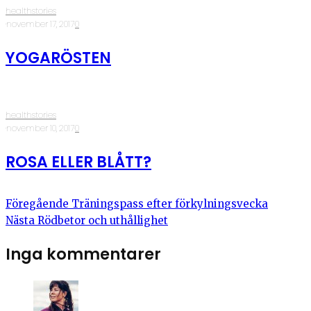
healthstories
·
november 17, 2017
·
0
YOGARÖSTEN
healthstories
·
november 10, 2017
·
0
ROSA ELLER BLÅTT?
Föregående
Träningspass efter förkylningsvecka
Nästa
Rödbetor och uthållighet
Inga kommentarer