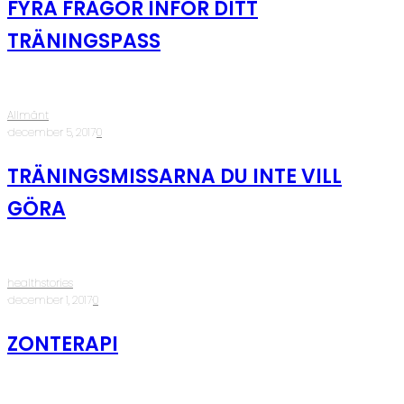
FYRA FRÅGOR INFÖR DITT
TRÄNINGSPASS
Allmänt
·
december 5, 2017
·
0
TRÄNINGSMISSARNA DU INTE VILL
GÖRA
healthstories
·
december 1, 2017
·
0
ZONTERAPI