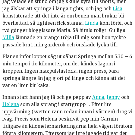
Jag velade en stund om jag skulle byta till shorts, men
jag älskar att springa i långa tights, och jag och
Lisa
konstaterade att det inte är om benen man brukar bli
överhettad, så tightsen fick stanna.
Linda
kom förbi, och
två gånger bloggläsare Maria. Så himla roligt! Gulliga
Milla
lämnade en orange tröja till mig som hon tyckte
passade bra i min garderob och önskade lycka till.
Planen inför loppet såg ut såhär: Springa mellan 5.30 – 6
min tempo i tio kilometer, om det kändes lagom i
kroppen. Ingen maxpulshistoria, ingen press, bara
springa längre än jag gjort på länge och känna att det
var en liten bit kaka.
Innan start hann jag få och ge pepp av
Anna
,
Jenny
och
Helena
som alla sprang i startgrupp 1. Efter lite
uppvärming (svetten rann redan innan i värmen) drog vi
iväg. Precis som Helena beskrivit pep min Garmin
tidigare än kilometermarkeringarna hela vägen förutom
första kilometern. Eftersom jag inte jagade tid var det