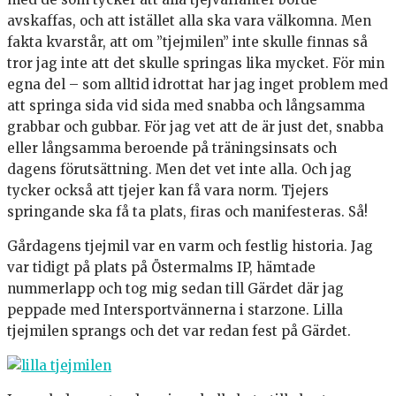
avskaffas, och att istället alla ska vara välkomna. Men
fakta kvarstår, att om ”tjejmilen” inte skulle finnas så
tror jag inte att det skulle springas lika mycket. För min
egna del – som alltid idrottat har jag inget problem med
att springa sida vid sida med snabba och långsamma
grabbar och gubbar. För jag vet att de är just det, snabba
eller långsamma beroende på träningsinsats och
dagens förutsättning. Men det vet inte alla. Och jag
tycker också att tjejer kan få vara norm. Tjejers
springande ska få ta plats, firas och manifesteras. Så!
Gårdagens tjejmil var en varm och festlig historia. Jag
var tidigt på plats på Östermalms IP, hämtade
nummerlapp och tog mig sedan till Gärdet där jag
peppade med Intersportvännerna i starzone. Lilla
tjejmilen sprangs och det var redan fest på Gärdet.