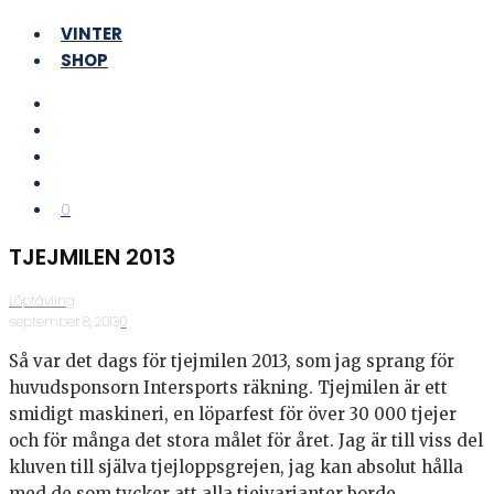
VINTER
SHOP
0
TJEJMILEN 2013
Löptävling
·
september 8, 2013
·
0
Så var det dags för tjejmilen 2013, som jag sprang för
huvudsponsorn Intersports räkning. Tjejmilen är ett
smidigt maskineri, en löparfest för över 30 000 tjejer
och för många det stora målet för året. Jag är till viss del
kluven till själva tjejloppsgrejen, jag kan absolut hålla
med de som tycker att alla tjejvarianter borde