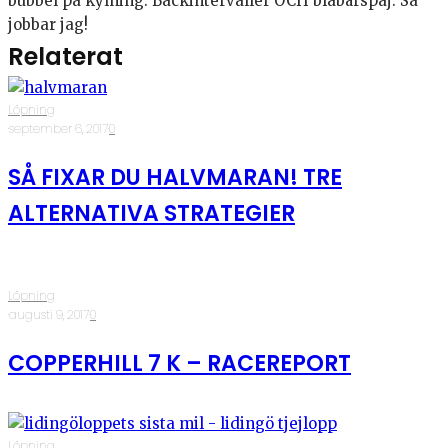
bubbel på kylning. Backintervaller OCH blåbärspaj. Så
jobbar jag!
Relaterat
Löpning
·
september 6, 2017
·
0
SÅ FIXAR DU HALVMARAN! TRE
ALTERNATIVA STRATEGIER
Löpning
·
augusti 9, 2017
·
0
COPPERHILL 7 K – RACEREPORT
Löpning