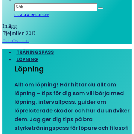
SE ALLA RESULTAT
Inlägg
Tjejmilen 2013
Dela
Tweeta
TRÄNINGSPASS
LÖPNING
Löpning
Allt om löpning! Här hittar du allt om
löpning – tips för dig som vill börja med
löpning, intervallpass, guider om
löprelaterade skador och hur du undviker
dem. Jag ger dig tips på bra
styrketräningspass för löpare och filosofi