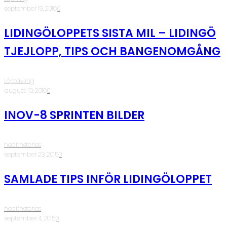
·
september 19, 2016
·
0
LIDINGÖLOPPETS SISTA MIL – LIDINGÖ
TJEJLOPP, TIPS OCH BANGENOMGÅNG
Löptävling
·
augusti 10, 2016
·
0
INOV-8 SPRINTEN BILDER
healthstories
·
september 23, 2015
·
0
SAMLADE TIPS INFÖR LIDINGÖLOPPET
healthstories
·
september 4, 2015
·
0