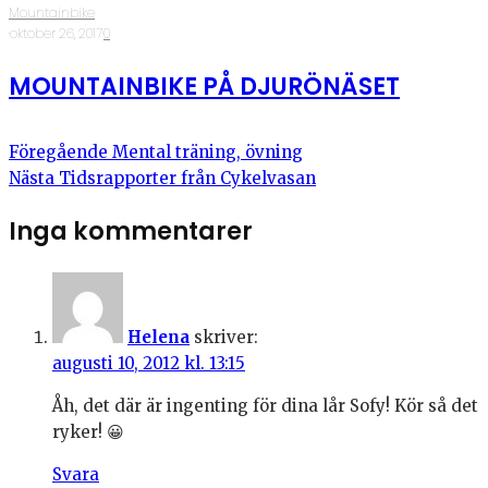
Mountainbike
·
oktober 26, 2017
·
0
MOUNTAINBIKE PÅ DJURÖNÄSET
Föregående
Mental träning, övning
Nästa
Tidsrapporter från Cykelvasan
Inga kommentarer
Helena
skriver:
augusti 10, 2012 kl. 13:15
Åh, det där är ingenting för dina lår Sofy! Kör så det
ryker! 😀
Svara