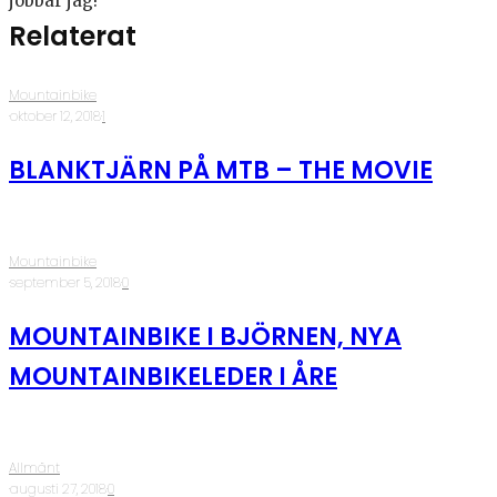
jobbar jag!
Relaterat
Mountainbike
·
oktober 12, 2018
·
1
BLANKTJÄRN PÅ MTB – THE MOVIE
Mountainbike
·
september 5, 2018
·
0
MOUNTAINBIKE I BJÖRNEN, NYA
MOUNTAINBIKELEDER I ÅRE
Allmänt
·
augusti 27, 2018
·
0