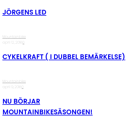
JÖRGENS LED
Mountainbike
·
april 12, 2018
·
0
CYKELKRAFT ( I DUBBEL BEMÄRKELSE)
Mountainbike
·
april 9, 2018
·
0
NU BÖRJAR
MOUNTAINBIKESÄSONGEN!