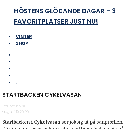
HÖSTENS GLÖDANDE DAGAR – 3
FAVORITPLATSER JUST NU!
VINTER
SHOP
0
STARTBACKEN CYKELVASAN
Mountainbike
·
augusti 10, 2012
·
0
Startbacken i Cykelvasan
ser jobbig ut på banprofilen.
Därför var vi nyss och rekade med bilen (och delvis på