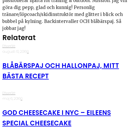
passionerat hjärta för träning & outdoor. Mission: jag vill
göra dig pepp, glad och kunnig! Personlig
tränare/löpcoach/skidinstruktör med glitter i blick och
bubbel på kylning. Backintervaller OCH blåbärspaj. Så
jobbar jag!
Relaterat
Efterrätt
·
augusti 10, 2016
·
0
BLÅBÄRSPAJ OCH HALLONPAJ, MITT
BÄSTA RECEPT
Efterrätt
·
maj 6, 2016
·
0
GOD CHEESECAKE I NYC – EILEENS
SPECIAL CHEESECAKE