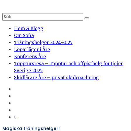
Hem & Blogg
Om Sofia
Träningshelger 2024-2025
Löparläger i Åre
Konferens Åre
Topptursresa – Topptur och offpisthelg för tjejer,
Sverige 2025
Skidlärare Åre – privat skidcoachning
0
Magiska träningshelger!