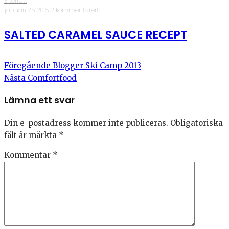
Efterrätt
·
januari 25, 2016
·
12 kommentarer
·
0
SALTED CARAMEL SAUCE RECEPT
Föregående
Blogger Ski Camp 2013
Nästa
Comfortfood
Lämna ett svar
Din e-postadress kommer inte publiceras.
Obligatoriska
fält är märkta
*
Kommentar
*