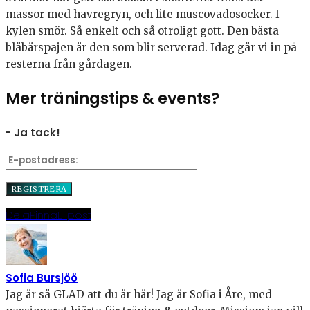
massor med havregryn, och lite muscovadosocker. I
kylen smör. Så enkelt och så otroligt gott. Den bästa
blåbärspajen är den som blir serverad. Idag går vi in på
resterna från gårdagen.
Mer träningstips & events?
- Ja tack!
Dela
Pinna
E-post
Sofia Bursjöö
Jag är så GLAD att du är här! Jag är Sofia i Åre, med