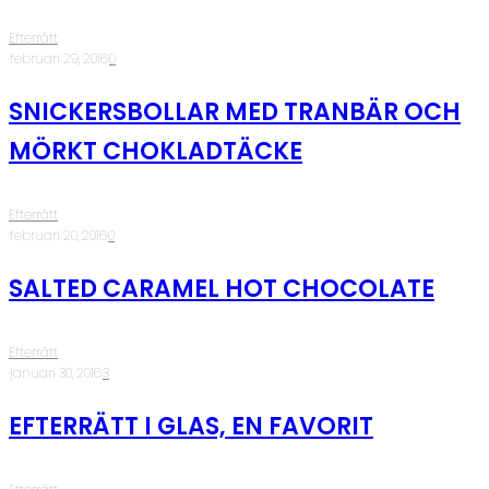
Efterrätt
·
februari 29, 2016
·
0
SNICKERSBOLLAR MED TRANBÄR OCH
MÖRKT CHOKLADTÄCKE
Efterrätt
·
februari 20, 2016
·
0
SALTED CARAMEL HOT CHOCOLATE
Efterrätt
·
januari 30, 2016
·
3
EFTERRÄTT I GLAS, EN FAVORIT