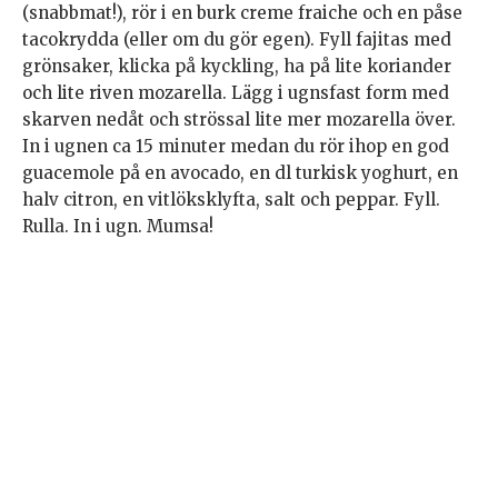
(snabbmat!), rör i en burk creme fraiche och en påse
tacokrydda (eller om du gör egen). Fyll fajitas med
grönsaker, klicka på kyckling, ha på lite koriander
och lite riven mozarella. Lägg i ugnsfast form med
skarven nedåt och strössal lite mer mozarella över.
In i ugnen ca 15 minuter medan du rör ihop en god
guacemole på en avocado, en dl turkisk yoghurt, en
halv citron, en vitlöksklyfta, salt och peppar. Fyll.
Rulla. In i ugn. Mumsa!