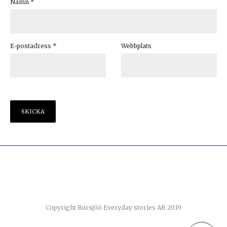
Namn
*
E-postadress
*
Webbplats
Copyright Bursjöö Everyday stories AB 2019