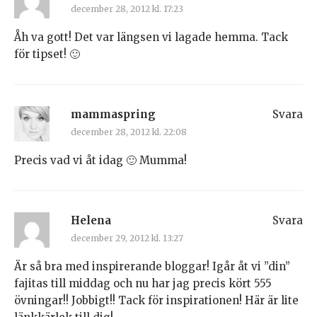
december 28, 2012 kl. 17:23
Åh va gott! Det var längsen vi lagade hemma. Tack
för tipset! 🙂
mammaspring
Svara
december 28, 2012 kl. 22:08
Precis vad vi åt idag 🙂 Mumma!
Helena
Svara
december 29, 2012 kl. 13:27
Är så bra med inspirerande bloggar! Igår åt vi ”din”
fajitas till middag och nu har jag precis kört 555
övningar!! Jobbigt!! Tack för inspirationen! Här är lite