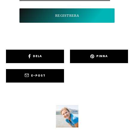
DELA
PINNA
E-POST