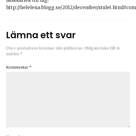
länkkärlek till dig!
http://helelena.blogg.se/2012/december/stulet.html#co
Lämna ett svar
Din e-postadress kommer inte publiceras.
Obligatoriska fält är
märkta
*
Kommentar
*