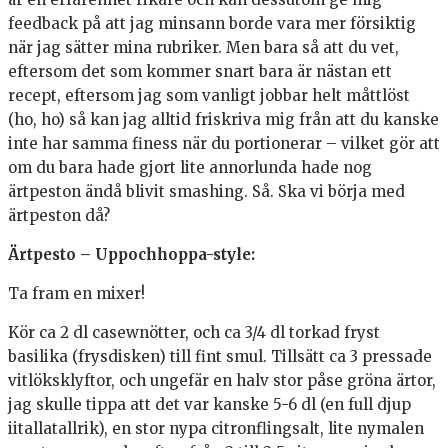
feedback på att jag minsann borde vara mer försiktig
när jag sätter mina rubriker. Men bara så att du vet,
eftersom det som kommer snart bara är nästan ett
recept, eftersom jag som vanligt jobbar helt måttlöst
(ho, ho) så kan jag alltid friskriva mig från att du kanske
inte har samma finess när du portionerar – vilket gör att
om du bara hade gjort lite annorlunda hade nog
ärtpeston ändå blivit smashing. Så. Ska vi börja med
ärtpeston då?
Ärtpesto – Uppochhoppa-style:
Ta fram en mixer!
Kör ca 2 dl casewnötter, och ca 3/4 dl torkad fryst
basilika (frysdisken) till fint smul. Tillsätt ca 3 pressade
vitlöksklyftor, och ungefär en halv stor påse gröna ärtor,
jag skulle tippa att det var kanske 5-6 dl (en full djup
iitallatallrik), en stor nypa citronflingsalt, lite nymalen