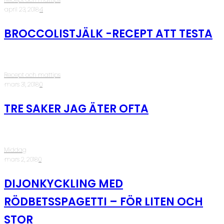
·
april 23, 2018
·
4
BROCCOLISTJÄLK -RECEPT ATT TESTA
Recept och mattips
·
mars 31, 2018
·
0
TRE SAKER JAG ÄTER OFTA
Middag
·
mars 2, 2018
·
0
DIJONKYCKLING MED
RÖDBETSSPAGETTI – FÖR LITEN OCH
STOR