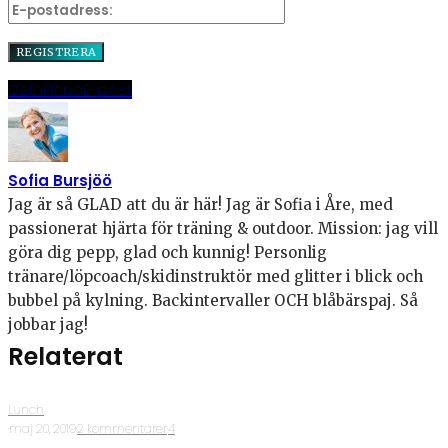
Dela
Pinna
E-post
Sofia Bursjöö
Jag är så GLAD att du är här! Jag är Sofia i Åre, med
passionerat hjärta för träning & outdoor. Mission: jag vill
göra dig pepp, glad och kunnig! Personlig
tränare/löpcoach/skidinstruktör med glitter i blick och
bubbel på kylning. Backintervaller OCH blåbärspaj. Så
jobbar jag!
Relaterat
Lunch
·
maj 20, 2019
·
2 kommentarer
·
4