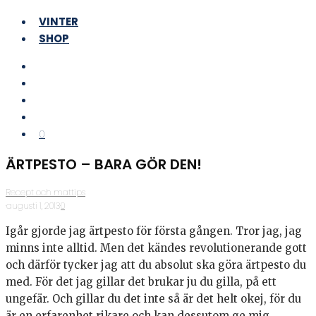
VINTER
SHOP
0
ÄRTPESTO – BARA GÖR DEN!
Recept och mattips
·
augusti 1, 2013
·
0
Igår gjorde jag ärtpesto för första gången. Tror jag, jag
minns inte alltid. Men det kändes revolutionerande gott
och därför tycker jag att du absolut ska göra ärtpesto du
med. För det jag gillar det brukar ju du gilla, på ett
ungefär. Och gillar du det inte så är det helt okej, för du
är en erfarenhet rikare och kan dessutom ge mig