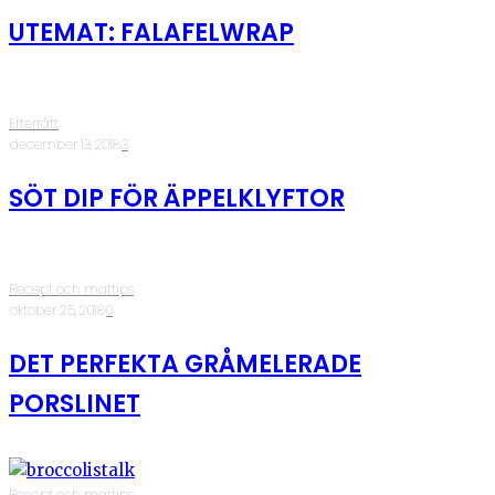
UTEMAT: FALAFELWRAP
Efterrätt
·
december 13, 2018
·
3
SÖT DIP FÖR ÄPPELKLYFTOR
Recept och mattips
·
oktober 25, 2018
·
0
DET PERFEKTA GRÅMELERADE
PORSLINET
Recept och mattips