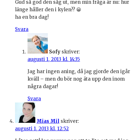
Gud så god den såg ut, men min fråga är nu: hur
länge håller den i kylen?? 😀
ha en bra dag!
Svara
Sofy
skriver:
augusti 1, 2013 kl. 14:35
Jag har ingen aning, då jag gjorde den igår
kväll – men du bör nog äta upp den inom
några dagar!
Svara
Mias Mil
skriver:
augusti 1, 2013 kl. 12:52