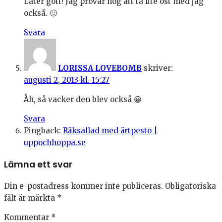
Låter gott! Jag provar nog att ta lite ost med jag
också. 🙂
Svara
LORISSA LOVEBOMB
skriver:
augusti 2, 2013 kl. 15:27
Åh, så vacker den blev också 😀
Svara
Pingback:
Räksallad med ärtpesto |
uppochhoppa.se
Lämna ett svar
Din e-postadress kommer inte publiceras.
Obligatoriska
fält är märkta
*
Kommentar
*