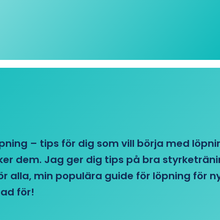
öpning – tips för dig som vill börja med löpn
r dem. Jag ger dig tips på bra styrketränin
 för alla, min populära guide för löpning för
ad för!