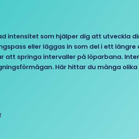
d intensitet som hjälper dig att utveckla di
ngspass eller läggas in som del i ett läng
ar att springa intervaller på löparbana. Int
tagningsförmågan. Här hittar du många olika 
!