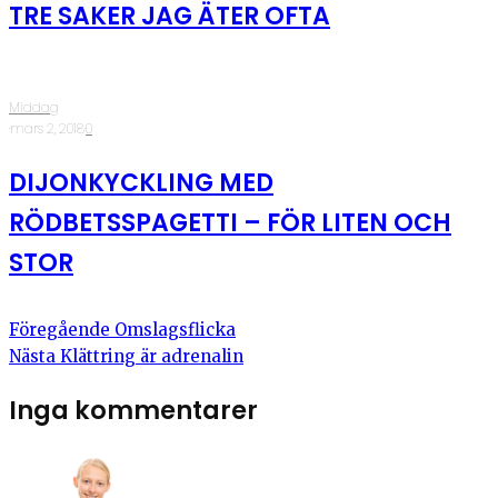
TRE SAKER JAG ÄTER OFTA
Middag
·
mars 2, 2018
·
0
DIJONKYCKLING MED
RÖDBETSSPAGETTI – FÖR LITEN OCH
STOR
Föregående
Omslagsflicka
Nästa
Klättring är adrenalin
Inga kommentarer