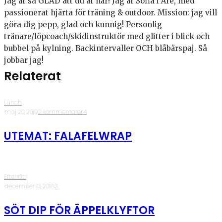
Jag är så GLAD att du är här! Jag är Sofia i Åre, med
passionerat hjärta för träning & outdoor. Mission: jag vill
göra dig pepp, glad och kunnig! Personlig
tränare/löpcoach/skidinstruktör med glitter i blick och
bubbel på kylning. Backintervaller OCH blåbärspaj. Så
jobbar jag!
Relaterat
Lunch
·
maj 20, 2019
·
2 kommentarer
·
4
UTEMAT: FALAFELWRAP
Efterrätt
·
december 13, 2018
·
3
SÖT DIP FÖR ÄPPELKLYFTOR