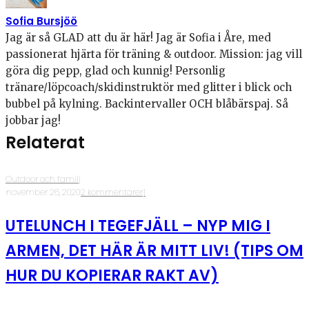
Sofia Bursjöö
Jag är så GLAD att du är här! Jag är Sofia i Åre, med
passionerat hjärta för träning & outdoor. Mission: jag vill
göra dig pepp, glad och kunnig! Personlig
tränare/löpcoach/skidinstruktör med glitter i blick och
bubbel på kylning. Backintervaller OCH blåbärspaj. Så
jobbar jag!
Relaterat
Outdoor och familj
·
november 26, 2020
·
2 kommentarer
·
1
UTELUNCH I TEGEFJÄLL – NYP MIG I
ARMEN, DET HÄR ÄR MITT LIV! (TIPS OM
HUR DU KOPIERAR RAKT AV)