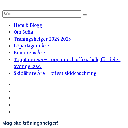
Hem & Blogg
Om Sofia
Träningshelger 2024-2025
Löparläger i Åre
Konferens Åre
Topptursresa – Topptur och offpisthelg för tjejer,
Sverige 2025
Skidlärare Åre – privat skidcoachning
0
Magiska träningshelger!