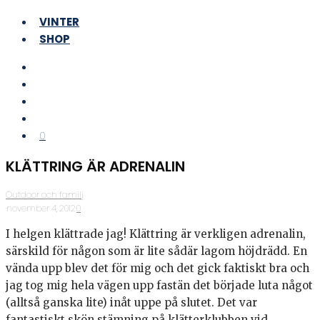
VINTER
SHOP
0
KLÄTTRING ÄR ADRENALIN
Outdoor och familj
·
november 4, 2012
·
0
I helgen klättrade jag! Klättring är verkligen adrenalin,
särskild för någon som är lite sådär lagom höjdrädd. En
vända upp blev det för mig och det gick faktiskt bra och
jag tog mig hela vägen upp fastän det började luta något
(alltså ganska lite) inåt uppe på slutet. Det var
fantastiskt skön stämning på klätterklubben vid