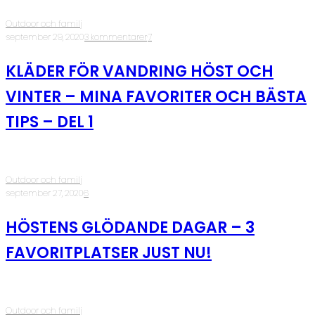
Outdoor och familj
·
september 29, 2020
·
3 kommentarer
·
7
KLÄDER FÖR VANDRING HÖST OCH
VINTER – MINA FAVORITER OCH BÄSTA
TIPS – DEL 1
Outdoor och familj
·
september 27, 2020
·
6
HÖSTENS GLÖDANDE DAGAR – 3
FAVORITPLATSER JUST NU!
Outdoor och familj