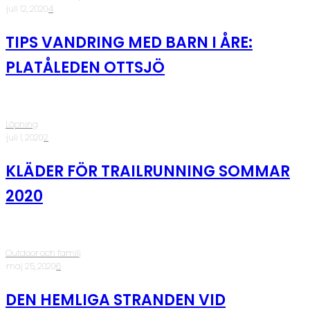
·
juli 12, 2020
·
4
TIPS VANDRING MED BARN I ÅRE:
PLATÅLEDEN OTTSJÖ
Löpning
·
juli 1, 2020
·
2
KLÄDER FÖR TRAILRUNNING SOMMAR
2020
Outdoor och familj
·
maj 25, 2020
·
6
DEN HEMLIGA STRANDEN VID