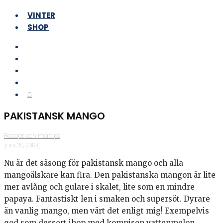
VINTER
SHOP
0
PAKISTANSK MANGO
Recept och mattips
·
juni 20, 2012
·
0
Nu är det säsong för pakistansk mango och alla
mangoälskare kan fira. Den pakistanska mangon är lite
mer avlång och gulare i skalet, lite som en mindre
papaya. Fantastiskt len i smaken och supersöt. Dyrare
än vanlig mango, men värt det enligt mig! Exempelvis
god som dessert ihop med kompisen vattenmelon.