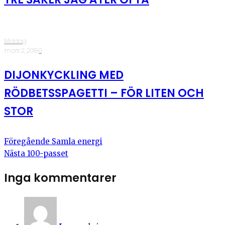
Middag
·
mars 2, 2018
·
0
DIJONKYCKLING MED
RÖDBETSSPAGETTI – FÖR LITEN OCH
STOR
Föregående
Samla energi
Nästa
100-passet
Inga kommentarer