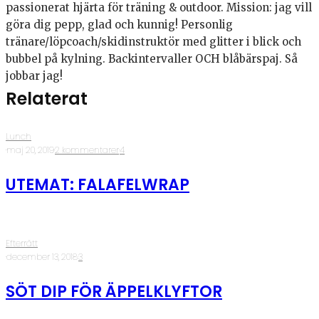
passionerat hjärta för träning & outdoor. Mission: jag vill
göra dig pepp, glad och kunnig! Personlig
tränare/löpcoach/skidinstruktör med glitter i blick och
bubbel på kylning. Backintervaller OCH blåbärspaj. Så
jobbar jag!
Relaterat
Lunch
·
maj 20, 2019
·
2 kommentarer
·
4
UTEMAT: FALAFELWRAP
Efterrätt
·
december 13, 2018
·
3
SÖT DIP FÖR ÄPPELKLYFTOR