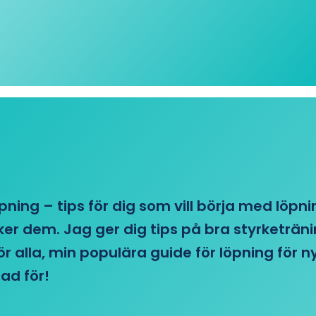
öpning – tips för dig som vill börja med löpn
r dem. Jag ger dig tips på bra styrketränin
 för alla, min populära guide för löpning för
ad för!