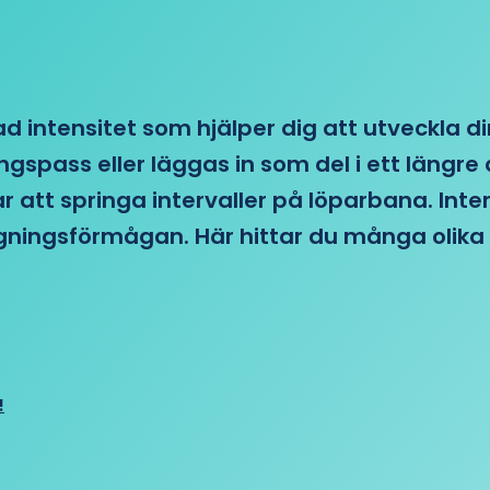
d intensitet som hjälper dig att utveckla di
ngspass eller läggas in som del i ett läng
ar att springa intervaller på löparbana. Int
tagningsförmågan. Här hittar du många olika 
!