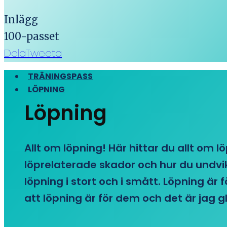
Inlägg
100-passet
Dela
Tweeta
TRÄNINGSPASS
LÖPNING
Löpning
Allt om löpning! Här hittar du allt om l
löprelaterade skador och hur du undvike
löpning i stort och i smått. Löpning är
att löpning är för dem och det är jag gl