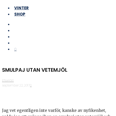
VINTER
SHOP
0
SMULPAJ UTAN VETEMJÖL
Efterrätt
·
september 22, 2017
·
0
Jag vet egentligen inte varför, kanske av nyfikenhet,