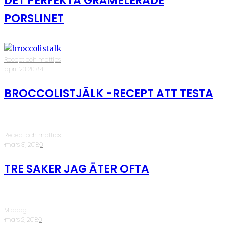
DET PERFEKTA GRÅMELERADE
PORSLINET
Recept och mattips
·
april 23, 2018
·
4
BROCCOLISTJÄLK -RECEPT ATT TESTA
Recept och mattips
·
mars 31, 2018
·
0
TRE SAKER JAG ÄTER OFTA
Middag
·
mars 2, 2018
·
0