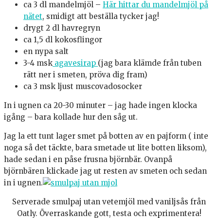
ca 3 dl mandelmjöl –
Här hittar du mandelmjöl på
nätet
, smidigt att beställa tycker jag!
drygt 2 dl havregryn
ca 1,5 dl kokosflingor
en nypa salt
3-4 msk
agavesirap
(jag bara klämde från tuben
rätt ner i smeten, pröva dig fram)
ca 3 msk ljust muscovadosocker
In i ugnen ca 20-30 minuter – jag hade ingen klocka
igång – bara kollade hur den såg ut.
Jag la ett tunt lager smet på botten av en pajform ( inte
noga så det täckte, bara smetade ut lite botten liksom),
hade sedan i en påse frusna björnbär. Ovanpå
björnbären klickade jag ut resten av smeten och sedan
in i ugnen.
Serverade smulpaj utan vetemjöl med vaniljsås från
Oatly. Överraskande gott, testa och exprimentera!