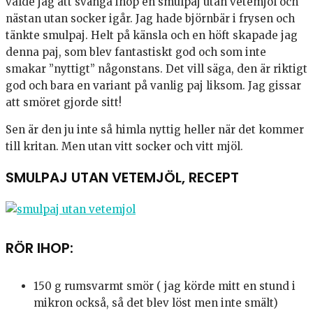
valde jag att svänga ihop en smulpaj utan vetemjöl och
nästan utan socker igår. Jag hade björnbär i frysen och
tänkte smulpaj. Helt på känsla och en höft skapade jag
denna paj, som blev fantastiskt god och som inte
smakar ”nyttigt” någonstans. Det vill säga, den är riktigt
god och bara en variant på vanlig paj liksom. Jag gissar
att smöret gjorde sitt!
Sen är den ju inte så himla nyttig heller när det kommer
till kritan. Men utan vitt socker och vitt mjöl.
SMULPAJ UTAN VETEMJÖL, RECEPT
RÖR IHOP:
150 g rumsvarmt smör ( jag körde mitt en stund i
mikron också, så det blev löst men inte smält)