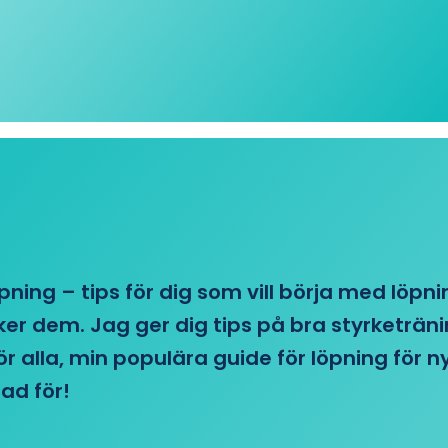
öpning – tips för dig som vill börja med löpn
r dem. Jag ger dig tips på bra styrketränin
 för alla, min populära guide för löpning för
ad för!