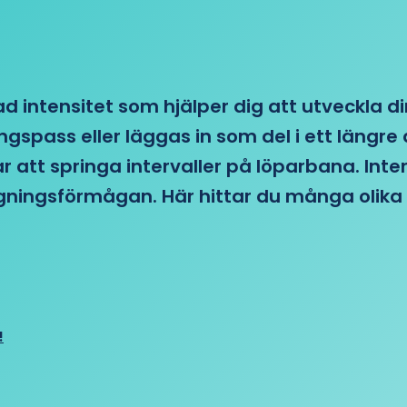
d intensitet som hjälper dig att utveckla di
ngspass eller läggas in som del i ett läng
ar att springa intervaller på löparbana. Int
tagningsförmågan. Här hittar du många olika 
!