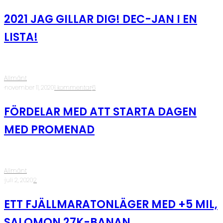
2021 JAG GILLAR DIG! DEC-JAN I EN
LISTA!
Allmänt
·
november 11, 2020
·
1 kommentar
·
6
FÖRDELAR MED ATT STARTA DAGEN
MED PROMENAD
Allmänt
·
juli 2, 2020
·
2
ETT FJÄLLMARATONLÄGER MED +5 MIL,
SALOMON 27K-BANAN,