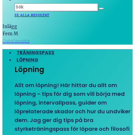
SE ALLA RESULTAT
Inlägg
Fem M
Dela
Tweeta
TRÄNINGSPASS
LÖPNING
Löpning
Allt om löpning! Här hittar du allt om
löpning – tips för dig som vill börja med
löpning, intervallpass, guider om
löprelaterade skador och hur du undviker
dem. Jag ger dig tips på bra
styrketräningspass för löpare och filosofi