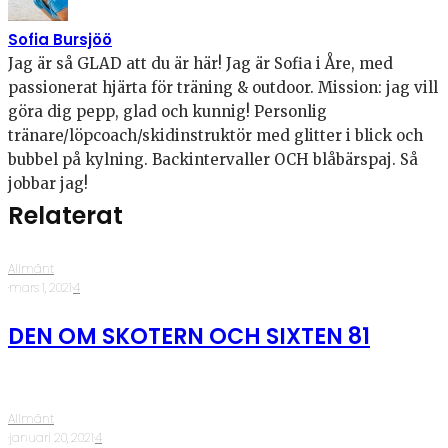
Sofia Bursjöö
Jag är så GLAD att du är här! Jag är Sofia i Åre, med
passionerat hjärta för träning & outdoor. Mission: jag vill
göra dig pepp, glad och kunnig! Personlig
tränare/löpcoach/skidinstruktör med glitter i blick och
bubbel på kylning. Backintervaller OCH blåbärspaj. Så
jobbar jag!
Relaterat
Allmänt
·
mars 1, 2021
·
4
DEN OM SKOTERN OCH SIXTEN 81
Allmänt
·
januari 20, 2021
·
4