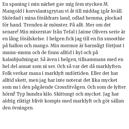
En spaning i min närhet gav mig fem stycken M.
Mangold i korvslantsgrytan vi åt till middag igår kväll.
Skördad i mina föräldrars land, odlad hemma, plockad
för hand. Trenden är mönster. På allt. Mer om det
senare! Min mixerstav från Tefal i Jaime Olivers serie är
en lång förälskelse. I helgen fick jag till en fin smoothie
på hallon och mango. Min mormor är barnsligt förtjust i
mums-mums och de finns alltid i kyl och på
kalasbjudningar. Så även i helgen, tillsammans med en
hel del annat som ni ser. Och så var det då marklyften.
Folk verkar maxa i marklyft nuförtiden. Eller det har
alltid skett, men jag har inte noterat det lika mycket
som nu i den pågående Crossfitvågen. Och som de lyfter
hörni! Typ hundra kilo. Skittungt och mycket. Jag har
aldrig riktigt blivit kompis med marklyft och gör sällan
den övningen.