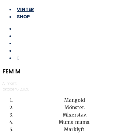
VINTER
SHOP
0
FEM M
Allmänt
·
oktober 8, 2012
·
0
Mangold
Mönster.
Mixerstav.
Mums-mums.
Marklyft.