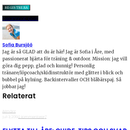
Dela
Pinna
E-post
Sofia Bursjöö
Jag är så GLAD att du är här! Jag är Sofia i Åre, med
passionerat hjärta för träning & outdoor. Mission: jag vill
göra dig pepp, glad och kunnig! Personlig
tränare/löpcoach/skidinstruktör med glitter i blick och
bubbel på kylning. Backintervaller OCH blåbärspaj. Så
jobbar jag!
Relaterat
Allmänt
·
juli 3, 2019
·
2 kommentarer
·
7