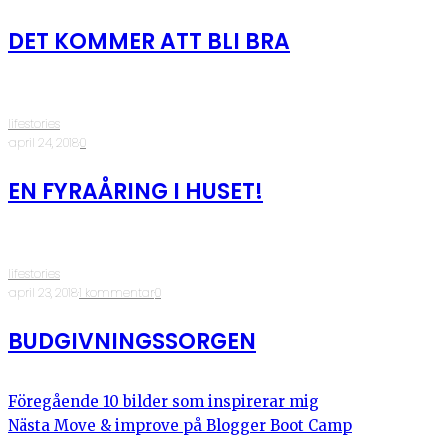
DET KOMMER ATT BLI BRA
lifestories
·
april 24, 2018
·
0
EN FYRAÅRING I HUSET!
lifestories
·
april 23, 2018
·
1 kommentar
·
0
BUDGIVNINGSSORGEN
Föregående
10 bilder som inspirerar mig
Nästa
Move & improve på Blogger Boot Camp