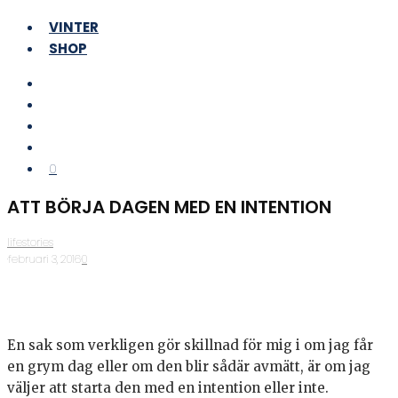
VINTER
SHOP
0
ATT BÖRJA DAGEN MED EN INTENTION
lifestories
·
februari 3, 2016
·
0
En sak som verkligen gör skillnad för mig i om jag får
en grym dag eller om den blir sådär avmätt, är om jag
väljer att starta den med en intention eller inte.