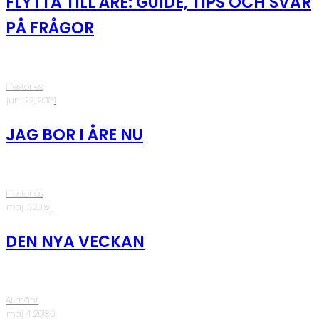
FLYTTA TILL ÅRE: GUIDE, TIPS OCH SVAR
PÅ FRÅGOR
lifestories
·
juni 22, 2018
·
1
JAG BOR I ÅRE NU
lifestories
·
maj 7, 2018
·
1
DEN NYA VECKAN
Allmänt
·
maj 4, 2018
·
0