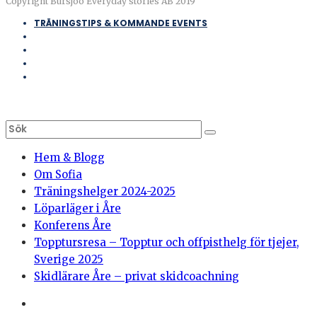
Copyright Bursjöö Everyday stories AB 2019
TRÄNINGSTIPS & KOMMANDE EVENTS
Hem & Blogg
Om Sofia
Träningshelger 2024-2025
Löparläger i Åre
Konferens Åre
Topptursresa – Topptur och offpisthelg för tjejer,
Sverige 2025
Skidlärare Åre – privat skidcoachning