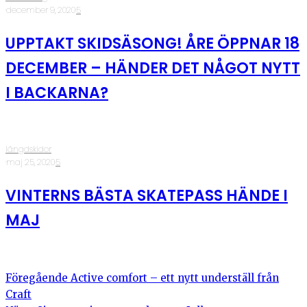
·
december 9, 2020
·
5
UPPTAKT SKIDSÄSONG! ÅRE ÖPPNAR 18
DECEMBER – HÄNDER DET NÅGOT NYTT
I BACKARNA?
längdskidor
·
maj 25, 2020
·
5
VINTERNS BÄSTA SKATEPASS HÄNDE I
MAJ
Föregående
Active comfort – ett nytt underställ från
Craft