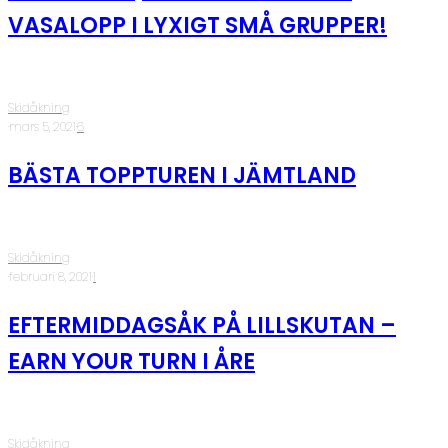
VASALOPP I LYXIGT SMÅ GRUPPER!
Skidåkning
·
mars 5, 2021
·
6
BÄSTA TOPPTUREN I JÄMTLAND
Skidåkning
·
februari 8, 2021
·
1
EFTERMIDDAGSÅK PÅ LILLSKUTAN –
EARN YOUR TURN I ÅRE
Skidåkning