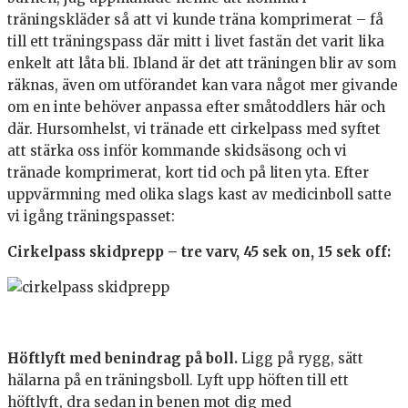
träningskläder så att vi kunde träna komprimerat – få
till ett träningspass där mitt i livet fastän det varit lika
enkelt att låta bli. Ibland är det att träningen blir av som
räknas, även om utförandet kan vara något mer givande
om en inte behöver anpassa efter småtoddlers här och
där. Hursomhelst, vi tränade ett cirkelpass med syftet
att stärka oss inför kommande skidsäsong och vi
tränade komprimerat, kort tid och på liten yta. Efter
uppvärmning med olika slags kast av medicinboll satte
vi igång träningspasset:
Cirkelpass skidprepp – tre varv, 45 sek on, 15 sek off:
Höftlyft med benindrag på boll.
Ligg på rygg, sätt
hälarna på en träningsboll. Lyft upp höften till ett
höftlyft, dra sedan in benen mot dig med