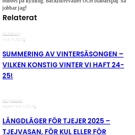
bubbel på kylning. Backintervaller OCH blåbärspaj. Så
jobbar jag!
Relaterat
Skidåkning
·
maj 14, 2025
·
0
SUMMERING AV VINTERSÄSONGEN –
VILKEN KONSTIG VINTER VI HAFT 24-
25!
längdskidor
·
september 3, 2024
·
9
LÄNGDLÄGER FÖR TJEJER 2025 –
TJEJVASAN, FÖR KUL ELLER FÖR