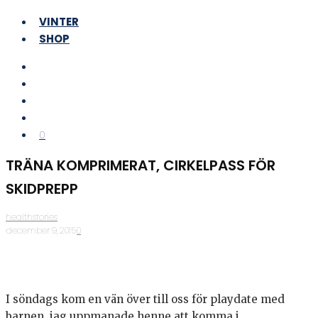
VINTER
SHOP
0
TRÄNA KOMPRIMERAT, CIRKELPASS FÖR
SKIDPREPP
healthstories
·
december 9, 2015
·
0
I söndags kom en vän över till oss för playdate med
barnen, jag uppmanade henne att komma i