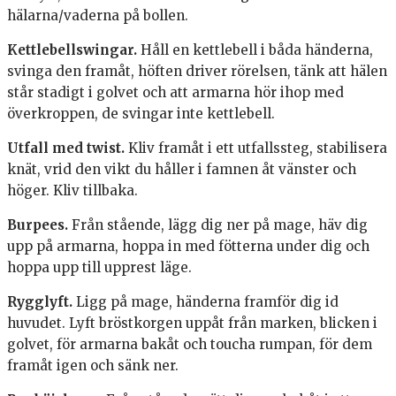
hälarna/vaderna på bollen.
Kettlebellswingar.
Håll en kettlebell i båda händerna,
svinga den framåt, höften driver rörelsen, tänk att hälen
står stadigt i golvet och att armarna hör ihop med
överkroppen, de svingar inte kettlebell.
Utfall med twist.
Kliv framåt i ett utfallssteg, stabilisera
knät, vrid den vikt du håller i famnen åt vänster och
höger. Kliv tillbaka.
Burpees.
Från stående, lägg dig ner på mage, häv dig
upp på armarna, hoppa in med fötterna under dig och
hoppa upp till upprest läge.
Rygglyft.
Ligg på mage, händerna framför dig id
huvudet. Lyft bröstkorgen uppåt från marken, blicken i
golvet, för armarna bakåt och toucha rumpan, för dem
framåt igen och sänk ner.