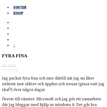
VINTER
SHOP
0
FYRA FINA
Sofy tipsar
·
maj 8, 2013
·
0
Jag packar fyra fina och mer därtill när jag nu åker
söderut mot slätter och äpplen och stenar (gissa vart jag
ska!?) över några dagar.
Överst till vänster: Microsoft och jag gör ett samarbete
där jag bloggar med hjälp av windows 8. Det går bra