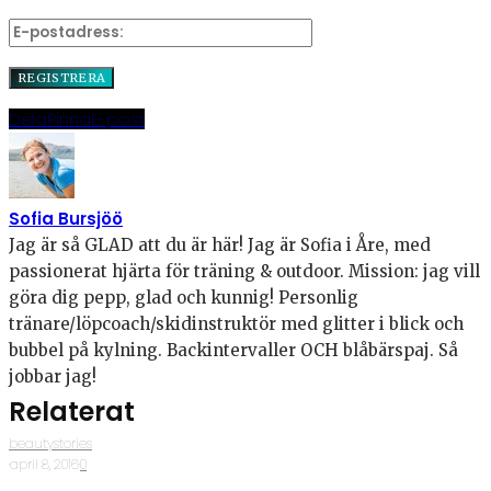
Dela
Pinna
E-post
Sofia Bursjöö
Jag är så GLAD att du är här! Jag är Sofia i Åre, med
passionerat hjärta för träning & outdoor. Mission: jag vill
göra dig pepp, glad och kunnig! Personlig
tränare/löpcoach/skidinstruktör med glitter i blick och
bubbel på kylning. Backintervaller OCH blåbärspaj. Så
jobbar jag!
Relaterat
beautystories
·
april 8, 2016
·
0