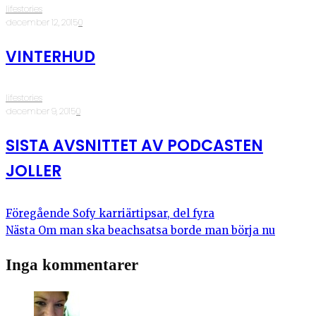
lifestories
·
december 12, 2015
·
0
VINTERHUD
lifestories
·
december 9, 2015
·
0
SISTA AVSNITTET AV PODCASTEN
JOLLER
Föregående
Sofy karriärtipsar, del fyra
Nästa
Om man ska beachsatsa borde man börja nu
Inga kommentarer