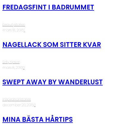
FREDAGSFINT I BADRUMMET
beautystories
·
mars 18, 2016
·
1
NAGELLACK SOM SITTER KVAR
Sofy tipsar
·
mars 8, 2016
·
0
SWEPT AWAY BY WANDERLUST
inspirationstories
·
december 20, 2015
·
0
MINA BÄSTA HÅRTIPS