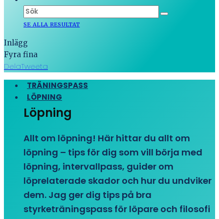
SE ALLA RESULTAT
Inlägg
Fyra fina
Dela
Tweeta
TRÄNINGSPASS
LÖPNING
Löpning
Allt om löpning! Här hittar du allt om
löpning – tips för dig som vill börja med
löpning, intervallpass, guider om
löprelaterade skador och hur du undviker
dem. Jag ger dig tips på bra
styrketräningspass för löpare och filosofi