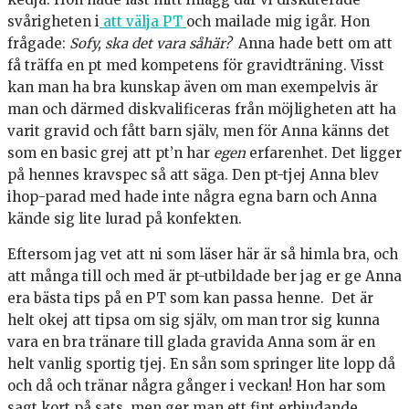
svårigheten i
att välja PT
och mailade mig igår. Hon
frågade:
Sofy, ska det vara såhär?
Anna hade bett om att
få träffa en pt med kompetens för gravidträning. Visst
kan man ha bra kunskap även om man exempelvis är
man och därmed diskvalificeras från möjligheten att ha
varit gravid och fått barn själv, men för Anna känns det
som en basic grej att pt’n har
egen
erfarenhet. Det ligger
på hennes kravspec så att säga. Den pt-tjej Anna blev
ihop-parad med hade inte några egna barn och Anna
kände sig lite lurad på konfekten.
Eftersom jag vet att ni som läser här är så himla bra, och
att många till och med är pt-utbildade ber jag er ge Anna
era bästa tips på en PT som kan passa henne. Det är
helt okej att tipsa om sig själv, om man tror sig kunna
vara en bra tränare till glada gravida Anna som är en
helt vanlig sportig tjej. En sån som springer lite lopp då
och då och tränar några gånger i veckan! Hon har som
sagt kort på sats, men ger man ett fint erbjudande