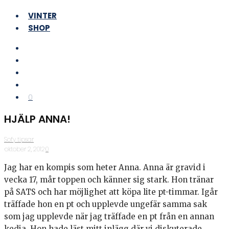
VINTER
SHOP
0
HJÄLP ANNA!
Sofy tipsar
·
oktober 2, 2012
·
0
Jag har en kompis som heter Anna. Anna är gravid i
vecka 17, mår toppen och känner sig stark. Hon tränar
på SATS och har möjlighet att köpa lite pt-timmar. Igår
träffade hon en pt och upplevde ungefär samma sak
som jag upplevde när jag träffade en pt från en annan
kedja. Hon hade läst mitt inlägg där vi diskuterade