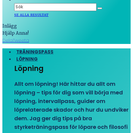
SE ALLA RESULTAT
Inlägg
Hjälp Anna!
Dela
Tweeta
TRÄNINGSPASS
LÖPNING
Löpning
Allt om löpning! Här hittar du allt om
löpning – tips för dig som vill börja med
löpning, intervallpass, guider om
löprelaterade skador och hur du undviker
dem. Jag ger dig tips på bra
styrketräningspass för löpare och filosofi