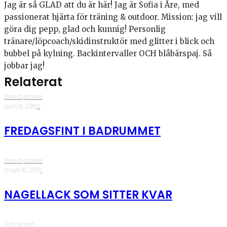
Jag är så GLAD att du är här! Jag är Sofia i Åre, med
passionerat hjärta för träning & outdoor. Mission: jag vill
göra dig pepp, glad och kunnig! Personlig
tränare/löpcoach/skidinstruktör med glitter i blick och
bubbel på kylning. Backintervaller OCH blåbärspaj. Så
jobbar jag!
Relaterat
beautystories
·
april 8, 2016
·
0
FREDAGSFINT I BADRUMMET
beautystories
·
mars 18, 2016
·
1
NAGELLACK SOM SITTER KVAR
Sofy tipsar