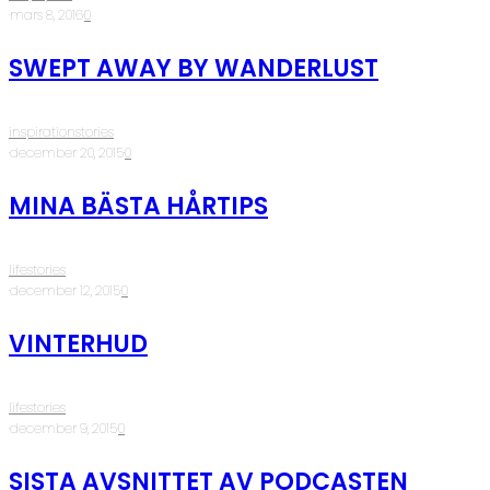
·
mars 8, 2016
·
0
SWEPT AWAY BY WANDERLUST
inspirationstories
·
december 20, 2015
·
0
MINA BÄSTA HÅRTIPS
lifestories
·
december 12, 2015
·
0
VINTERHUD
lifestories
·
december 9, 2015
·
0
SISTA AVSNITTET AV PODCASTEN