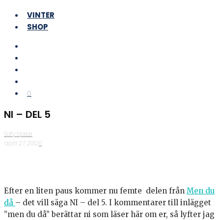
VINTER
SHOP
0
NI – DEL 5
Sofy tipsar
·
april 27, 2012
·
0
Efter en liten paus kommer nu femte delen från
Men du
då
– det vill säga NI – del 5. I kommentarer till inlägget
”men du då” berättar ni som läser här om er, så lyfter jag