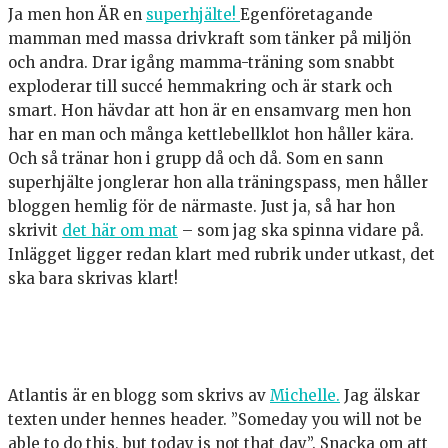
Ja men hon ÄR en
superhjälte!
Egenföretagande
mamman med massa drivkraft som tänker på miljön
och andra. Drar igång mamma-träning som snabbt
exploderar till succé hemmakring och är stark och
smart. Hon hävdar att hon är en ensamvarg men hon
har en man och många kettlebellklot hon håller kära.
Och så tränar hon i grupp då och då. Som en sann
superhjälte jonglerar hon alla träningspass, men håller
bloggen hemlig för de närmaste. Just ja, så har hon
skrivit
det här om mat
– som jag ska spinna vidare på.
Inlägget ligger redan klart med rubrik under utkast, det
ska bara skrivas klart!
Atlantis är en blogg som skrivs av
Michelle.
Jag älskar
texten under hennes header. ”Someday you will not be
able to do this, but today is not that day”. Snacka om att