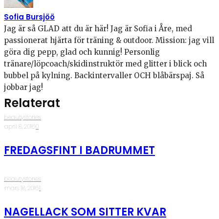
Sofia Bursjöö
Jag är så GLAD att du är här! Jag är Sofia i Åre, med
passionerat hjärta för träning & outdoor. Mission: jag vill
göra dig pepp, glad och kunnig! Personlig
tränare/löpcoach/skidinstruktör med glitter i blick och
bubbel på kylning. Backintervaller OCH blåbärspaj. Så
jobbar jag!
Relaterat
beautystories
·
april 8, 2016
·
0
FREDAGSFINT I BADRUMMET
beautystories
·
mars 18, 2016
·
1
NAGELLACK SOM SITTER KVAR