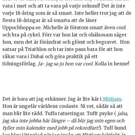
vara i nuet och att ta vara på varje sekund! Det är inte
varje 18-åring som är så smart. Inte heller tror jag att de
flesta 18-åringar är så smarta att de läser
Uppochhoppa.se. Michelle är förutom smart även cool
och bra på cykel. Förr var hon lat och ohälsosam säger
hon, men det är förändrat och glömt och begravet. Hon
satsar på Triathlon och tar inte paus bara för att hon
råkar vara i Dubai och göra praktik på ett
tidningsförlag.
Ja- jag sa ju hon var cool.
Kolla in henne!
Det är bara att jag erkänner. Jag är lite kär i
Mirijam
.
Hon är ungefär världens coolaste. Ni vet, sådär så att
man blir lite rädd. Tuffa tatueringar. Tufft psyke (
jaha,
jag ska inte jobba här längre – då blir jag min egen och
fyller min kalender med jobb på rekordfart!
). Tuff hund.