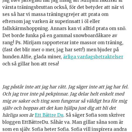
Jag blev jätteglad när jag insåg att Mirijam faktiskt är
värsta träningsbruttan också, för det betyder att när vi
ses så har vi massa träningsgrejer att prata om
eftersom jag varken är superinsatt i öl eller
fallskärmshoppning. Annars kan vi alltid prata om snö.
Det borde funka på en gammal snowboardåkare av
rang! Ps. Mirijam rapporterar inte massor om träning,
(fast det blir mer o mer, jag har sett!) men bjuder på
hunden Alfie, glada miner,
ärliga vardagsbetraktelser
och så gillar hon att resa!
Jag påstår inte att jag har rätt. Jag säger inte att jag har fel.
Och jag tror inte på pekpinnar. Jag delar helt enkelt med
mig av saker och ting som fungerar så väldigt bra för mig
själv och hoppas att det kan hjälpa just dig att bli det
härliga som är
Ett Bättre Du
. Så säger Sofia som skriver
bloggen EttBättreDu. Såhär va. Man gillar såna som är
som en själv. Sofia heter Sofia. Sofia vill inspirera andra