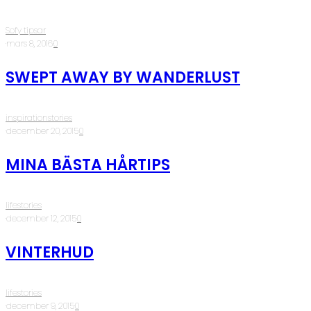
Sofy tipsar
·
mars 8, 2016
·
0
SWEPT AWAY BY WANDERLUST
inspirationstories
·
december 20, 2015
·
0
MINA BÄSTA HÅRTIPS
lifestories
·
december 12, 2015
·
0
VINTERHUD
lifestories
·
december 9, 2015
·
0