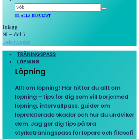
SE ALLA RESULTAT
Inlägg
NI – del 5
Dela
Tweeta
TRÄNINGSPASS
LÖPNING
Löpning
Allt om löpning! Här hittar du allt om
löpning – tips för dig som vill börja med
löpning, intervallpass, guider om
löprelaterade skador och hur du undviker
dem. Jag ger dig tips på bra
styrketräningspass för löpare och filosofi