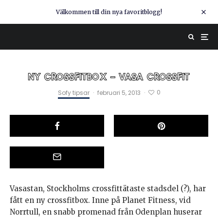
Välkommen till din nya favoritblogg!
NY CROSSFITBOX – VASA CROSSFIT
0
Sofy tipsar
·
februari 5, 2013
·
Vasastan, Stockholms crossfittätaste stadsdel (?), har
fått en ny crossfitbox. Inne på Planet Fitness, vid
Norrtull, en snabb promenad från Odenplan huserar