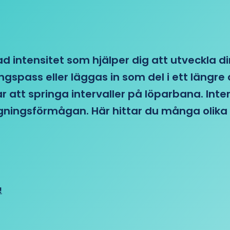
d intensitet som hjälper dig att utveckla di
ngspass eller läggas in som del i ett läng
ar att springa intervaller på löparbana. Int
tagningsförmågan. Här hittar du många olika 
!