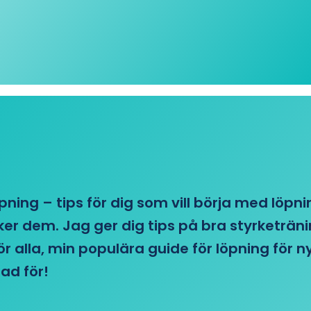
öpning – tips för dig som vill börja med löpn
r dem. Jag ger dig tips på bra styrketränin
 för alla, min populära guide för löpning för
ad för!