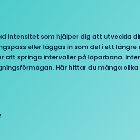
d intensitet som hjälper dig att utveckla di
ngspass eller läggas in som del i ett läng
ar att springa intervaller på löparbana. Int
tagningsförmågan. Här hittar du många olika 
!