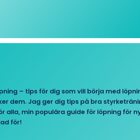
öpning – tips för dig som vill börja med löpn
r dem. Jag ger dig tips på bra styrketränin
 för alla, min populära guide för löpning för
ad för!