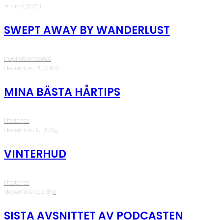
·
mars 8, 2016
·
0
SWEPT AWAY BY WANDERLUST
inspirationstories
·
december 20, 2015
·
0
MINA BÄSTA HÅRTIPS
lifestories
·
december 12, 2015
·
0
VINTERHUD
lifestories
·
december 9, 2015
·
0
SISTA AVSNITTET AV PODCASTEN