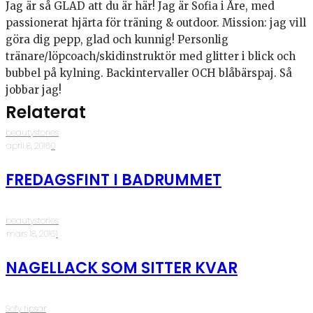
Jag är så GLAD att du är här! Jag är Sofia i Åre, med
passionerat hjärta för träning & outdoor. Mission: jag vill
göra dig pepp, glad och kunnig! Personlig
tränare/löpcoach/skidinstruktör med glitter i blick och
bubbel på kylning. Backintervaller OCH blåbärspaj. Så
jobbar jag!
Relaterat
beautystories
·
april 8, 2016
·
0
FREDAGSFINT I BADRUMMET
beautystories
·
mars 18, 2016
·
1
NAGELLACK SOM SITTER KVAR
Sofy tipsar