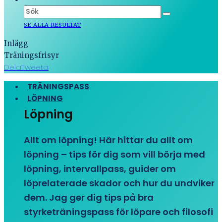
SE ALLA RESULTAT
Inlägg
Träningsfrisyr
Dela
Tweeta
TRÄNINGSPASS
LÖPNING
Löpning
Allt om löpning! Här hittar du allt om
löpning – tips för dig som vill börja med
löpning, intervallpass, guider om
löprelaterade skador och hur du undviker
dem. Jag ger dig tips på bra
styrketräningspass för löpare och filosofi