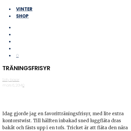
VINTER
SHOP
0
TRÄNINGSFRISYR
Sofy tipsar
·
mars 6, 2014
·
0
Idag gjorde jag en favoritträningsfrisyr, med lite extra
kontorstwist. Till hälften inbakad sned luggfläta dras
bakåt och fästs upp i en tofs. Tricket är att fläta den nära