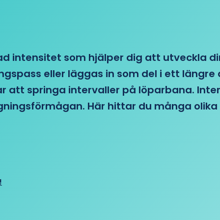
d intensitet som hjälper dig att utveckla di
ngspass eller läggas in som del i ett läng
ar att springa intervaller på löparbana. Int
tagningsförmågan. Här hittar du många olika 
!