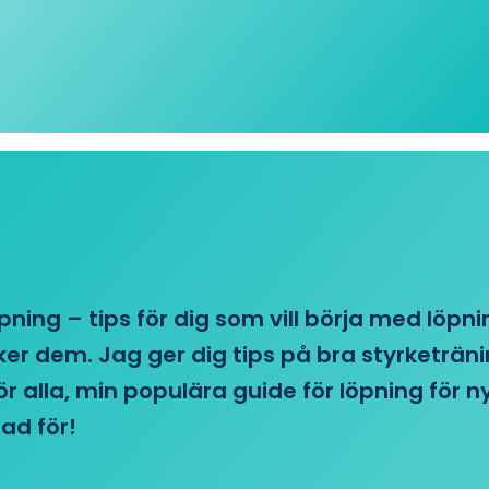
öpning – tips för dig som vill börja med löpn
r dem. Jag ger dig tips på bra styrketränin
 för alla, min populära guide för löpning för
ad för!