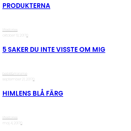
PRODUKTERNA
lifestories
·
oktober 13, 2017
·
0
5 SAKER DU INTE VISSTE OM MIG
bebé&minime
·
september 21, 2017
·
0
HIMLENS BLÅ FÄRG
lifestories
·
maj 4, 2017
·
0