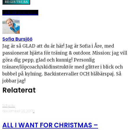
Dela
Pinna
E-post
Sofia Bursjöö
Jag är så GLAD att du är här! Jag är Sofia i Åre, med
passionerat hjärta för träning & outdoor. Mission: jag vill
göra dig pepp, glad och kunnig! Personlig
tränare/löpcoach/skidinstruktör med glitter i blick och
bubbel på kylning. Backintervaller OCH blåbärspaj. Så
jobbar jag!
Relaterat
Sofys liv
·
december 20, 2017
·
0
ALL I WANT FOR CHRISTMAS –