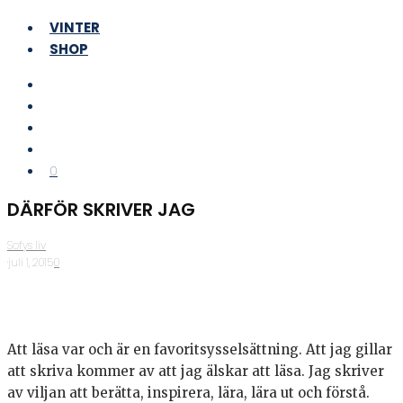
VINTER
SHOP
0
DÄRFÖR SKRIVER JAG
Sofys liv
·
juli 1, 2015
·
0
Att läsa var och är en favoritsysselsättning. Att jag gillar
att skriva kommer av att jag älskar att läsa. Jag skriver
av viljan att berätta, inspirera, lära, lära ut och förstå.