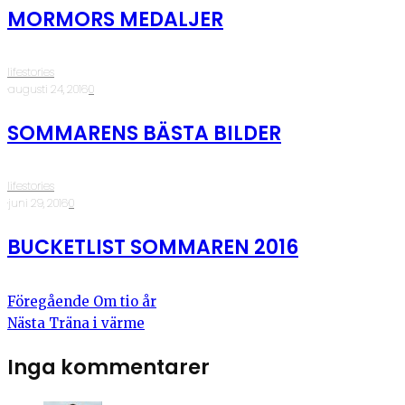
MORMORS MEDALJER
lifestories
·
augusti 24, 2016
·
0
SOMMARENS BÄSTA BILDER
lifestories
·
juni 29, 2016
·
0
BUCKETLIST SOMMAREN 2016
Föregående
Om tio år
Nästa
Träna i värme
Inga kommentarer