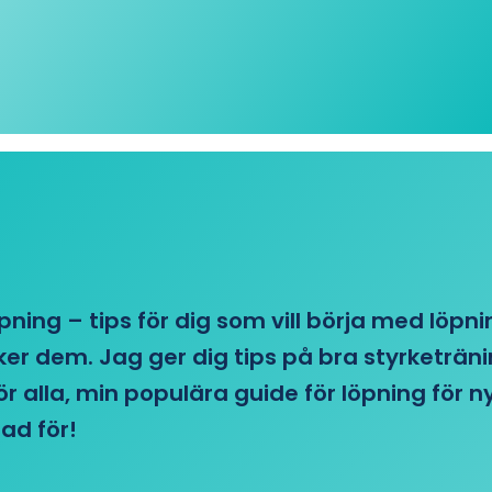
öpning – tips för dig som vill börja med löpn
r dem. Jag ger dig tips på bra styrketränin
 för alla, min populära guide för löpning för
ad för!