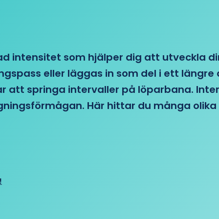
d intensitet som hjälper dig att utveckla di
ngspass eller läggas in som del i ett läng
ar att springa intervaller på löparbana. Int
tagningsförmågan. Här hittar du många olika 
!