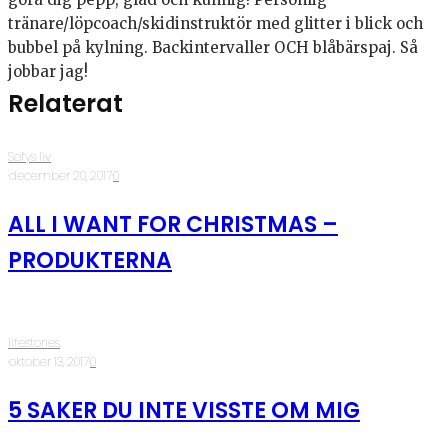
tränare/löpcoach/skidinstruktör med glitter i blick och
bubbel på kylning. Backintervaller OCH blåbärspaj. Så
jobbar jag!
Relaterat
Sofys liv
·
december 20, 2017
·
0
ALL I WANT FOR CHRISTMAS –
PRODUKTERNA
lifestories
·
oktober 13, 2017
·
0
5 SAKER DU INTE VISSTE OM MIG