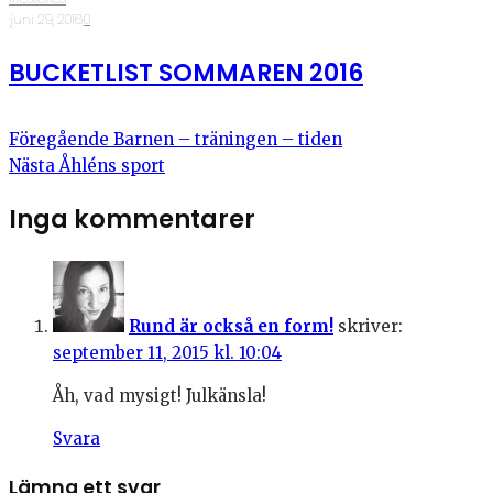
·
juni 29, 2016
·
0
BUCKETLIST SOMMAREN 2016
Föregående
Barnen – träningen – tiden
Nästa
Åhléns sport
Inga kommentarer
Rund är också en form!
skriver:
september 11, 2015 kl. 10:04
Åh, vad mysigt! Julkänsla!
Svara
Lämna ett svar