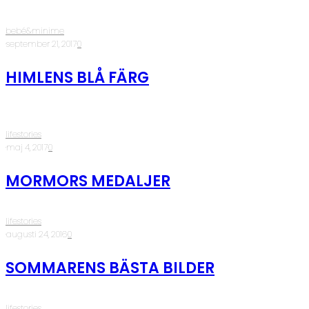
bebé&minime
·
september 21, 2017
·
0
HIMLENS BLÅ FÄRG
lifestories
·
maj 4, 2017
·
0
MORMORS MEDALJER
lifestories
·
augusti 24, 2016
·
0
SOMMARENS BÄSTA BILDER
lifestories