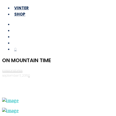
VINTER
SHOP
0
ON MOUNTAIN TIME
passionstories
·
september 11, 2015
·
0