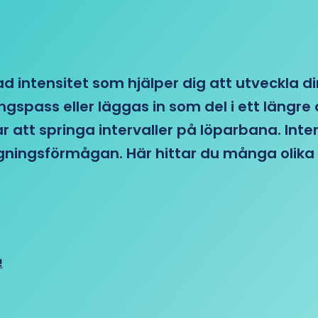
d intensitet som hjälper dig att utveckla di
ngspass eller läggas in som del i ett läng
ar att springa intervaller på löparbana. Int
tagningsförmågan. Här hittar du många olika 
!