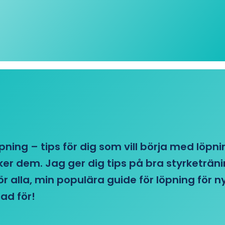
öpning – tips för dig som vill börja med löpn
r dem. Jag ger dig tips på bra styrketränin
 för alla, min populära guide för löpning för
ad för!