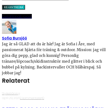
Dela
Pinna
E-post
Sofia Bursjöö
Jag är så GLAD att du är här! Jag är Sofia i Åre, med
passionerat hjärta för träning & outdoor. Mission: jag vill
göra dig pepp, glad och kunnig! Personlig
tränare/löpcoach/skidinstruktör med glitter i blick och
bubbel på kylning. Backintervaller OCH blåbärspaj. Så
jobbar jag!
Relaterat
Styrketräning
·
april 29, 2020
·
2 kommentarer
·
10