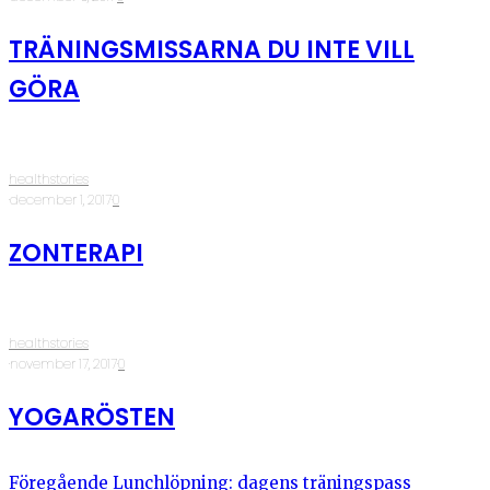
TRÄNINGSMISSARNA DU INTE VILL
GÖRA
healthstories
·
december 1, 2017
·
0
ZONTERAPI
healthstories
·
november 17, 2017
·
0
YOGARÖSTEN
Föregående
Lunchlöpning: dagens träningspass