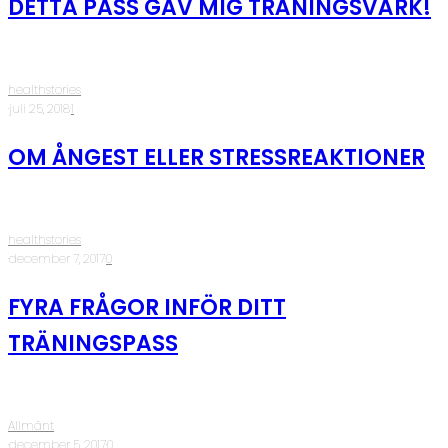
DETTA PASS GAV MIG TRÄNINGSVÄRK!
healthstories
·
juli 25, 2018
·
1
OM ÅNGEST ELLER STRESSREAKTIONER
healthstories
·
december 7, 2017
·
0
FYRA FRÅGOR INFÖR DITT
TRÄNINGSPASS
Allmänt
·
december 5, 2017
·
0