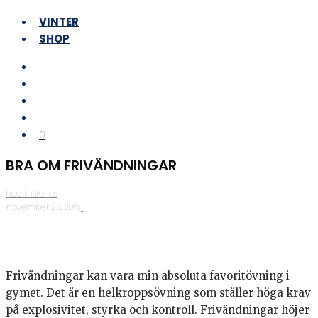
VINTER
SHOP
0
BRA OM FRIVÄNDNINGAR
healthstories
·
november 25, 2015
·
1
Frivändningar kan vara min absoluta favoritövning i
gymet. Det är en helkroppsövning som ställer höga krav
på explosivitet, styrka och kontroll. Frivändningar höjer