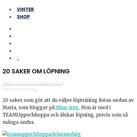
VINTER
SHOP
0
20 SAKER OM LÖPNING
TEAM-Uppochhoppa delar med sig
·
december 27, 2013
·
0
20 saker som gör att du väljer löpträning listas nedan av
Maria, som bloggar på
Mias steg.
Hon är med i
TEAMUppochhoppa och älskar löpning, precis som så
många andra.