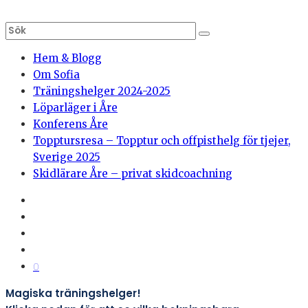
Hem & Blogg
Om Sofia
Träningshelger 2024-2025
Löparläger i Åre
Konferens Åre
Topptursresa – Topptur och offpisthelg för tjejer,
Sverige 2025
Skidlärare Åre – privat skidcoachning
0
Magiska träningshelger!