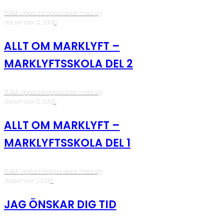
TEAM-Uppochhoppa delar med sig
·
december 12, 2013
·
0
ALLT OM MARKLYFT –
MARKLYFTSSKOLA DEL 2
TEAM-Uppochhoppa delar med sig
·
december 10, 2013
·
0
ALLT OM MARKLYFT –
MARKLYFTSSKOLA DEL 1
TEAM-Uppochhoppa delar med sig
·
december 1, 2013
·
0
JAG ÖNSKAR DIG TID