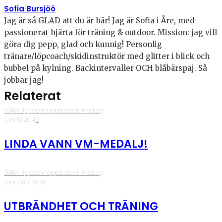
Sofia Bursjöö
Jag är så GLAD att du är här! Jag är Sofia i Åre, med
passionerat hjärta för träning & outdoor. Mission: jag vill
göra dig pepp, glad och kunnig! Personlig
tränare/löpcoach/skidinstruktör med glitter i blick och
bubbel på kylning. Backintervaller OCH blåbärspaj. Så
jobbar jag!
Relaterat
TEAM-Uppochhoppa delar med sig
·
juni 19, 2014
·
0
LINDA VANN VM-MEDALJ!
TEAM-Uppochhoppa delar med sig
·
januari 7, 2014
·
1
UTBRÄNDHET OCH TRÄNING