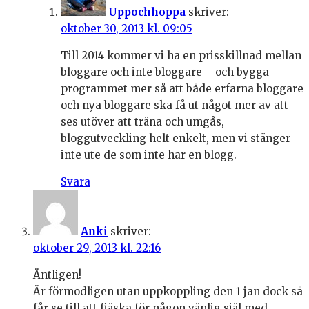
Uppochhoppa
skriver:
oktober 30, 2013 kl. 09:05
Till 2014 kommer vi ha en prisskillnad mellan
bloggare och inte bloggare – och bygga
programmet mer så att både erfarna bloggare
och nya bloggare ska få ut något mer av att
ses utöver att träna och umgås,
bloggutveckling helt enkelt, men vi stänger
inte ute de som inte har en blogg.
Svara
Anki
skriver:
oktober 29, 2013 kl. 22:16
Äntligen!
Är förmodligen utan uppkoppling den 1 jan dock så
får se till att fjäska för någon vänlig själ med