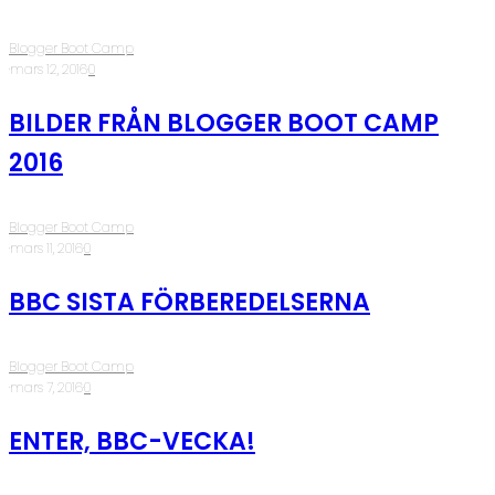
Blogger Boot Camp
·
mars 12, 2016
·
0
BILDER FRÅN BLOGGER BOOT CAMP
2016
Blogger Boot Camp
·
mars 11, 2016
·
0
BBC SISTA FÖRBEREDELSERNA
Blogger Boot Camp
·
mars 7, 2016
·
0
ENTER, BBC-VECKA!