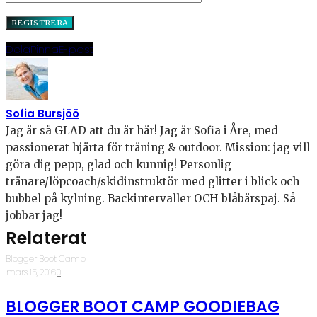
Dela
Pinna
E-post
Sofia Bursjöö
Jag är så GLAD att du är här! Jag är Sofia i Åre, med
passionerat hjärta för träning & outdoor. Mission: jag vill
göra dig pepp, glad och kunnig! Personlig
tränare/löpcoach/skidinstruktör med glitter i blick och
bubbel på kylning. Backintervaller OCH blåbärspaj. Så
jobbar jag!
Relaterat
Blogger Boot Camp
·
mars 15, 2016
·
0
BLOGGER BOOT CAMP GOODIEBAG