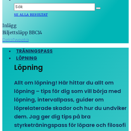
SE ALLA RESULTAT
Inlägg
Biljettsläpp BBC14
Dela
Tweeta
TRÄNINGSPASS
LÖPNING
Löpning
Allt om löpning! Här hittar du allt om
löpning – tips för dig som vill börja med
löpning, intervallpass, guider om
löprelaterade skador och hur du undviker
dem. Jag ger dig tips på bra
styrketräningspass för löpare och filosofi