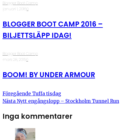
Blogger Boot Camp
·
januari 1, 2016
·
0
BLOGGER BOOT CAMP 2016 –
BILJETTSLÄPP IDAG!
Blogger Boot Camp
·
mars 28, 2015
·
0
BOOM! BY UNDER ARMOUR
Föregående
Tuffa tisdag
Nästa
Nytt engångslopp – Stockholm Tunnel Run
Inga kommentarer