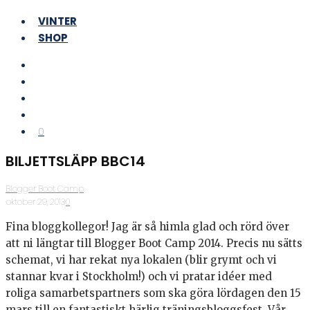
VINTER
SHOP
0
BILJETTSLÄPP BBC14
Blogger Boot Camp
·
oktober 29, 2013
·
0
Fina bloggkollegor! Jag är så himla glad och rörd över
att ni längtar till Blogger Boot Camp 2014. Precis nu sätts
schemat, vi har rekat nya lokalen (blir grymt och vi
stannar kvar i Stockholm!) och vi pratar idéer med
roliga samarbetspartners som ska göra lördagen den 15
mars till en fantastiskt härlig träningsbloggsfest. Vår