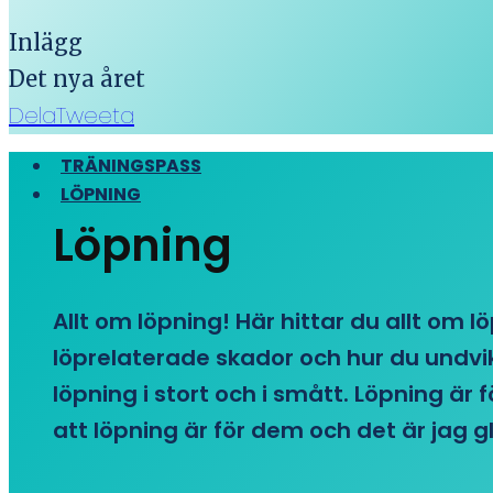
Inlägg
Det nya året
Dela
Tweeta
TRÄNINGSPASS
LÖPNING
Löpning
Allt om löpning! Här hittar du allt om l
löprelaterade skador och hur du undvike
löpning i stort och i smått. Löpning är
att löpning är för dem och det är jag gl