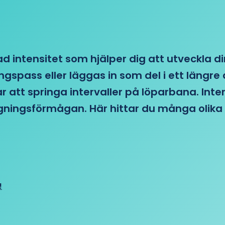
d intensitet som hjälper dig att utveckla di
ngspass eller läggas in som del i ett läng
ar att springa intervaller på löparbana. Int
tagningsförmågan. Här hittar du många olika 
!