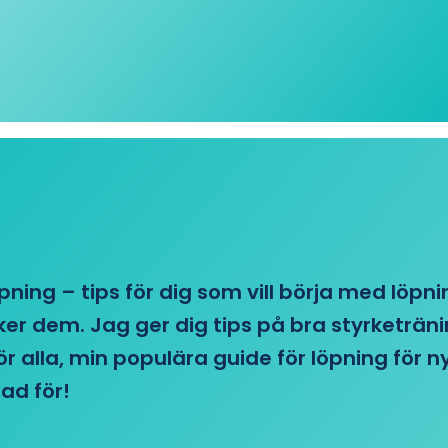
öpning – tips för dig som vill börja med löpn
r dem. Jag ger dig tips på bra styrketränin
 för alla, min populära guide för löpning för
ad för!