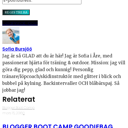
Dela
Pinna
E-post
Sofia Bursjöö
Jag är så GLAD att du är här! Jag är Sofia i Åre, med
passionerat hjärta för träning & outdoor. Mission: jag vill
göra dig pepp, glad och kunnig! Personlig
tränare/löpcoach/skidinstruktör med glitter i blick och
bubbel på kylning. Backintervaller OCH blåbärspaj. Så
jobbar jag!
Relaterat
Blogger Boot Camp
·
mars 15, 2016
·
0
BLOGGER BOOT CAMP GOODIEBAG