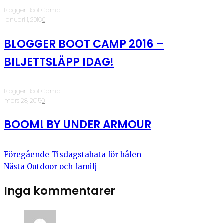
Blogger Boot Camp
·
januari 1, 2016
·
0
BLOGGER BOOT CAMP 2016 –
BILJETTSLÄPP IDAG!
Blogger Boot Camp
·
mars 28, 2015
·
0
BOOM! BY UNDER ARMOUR
Föregående
Tisdagstabata för bålen
Nästa
Outdoor och familj
Inga kommentarer