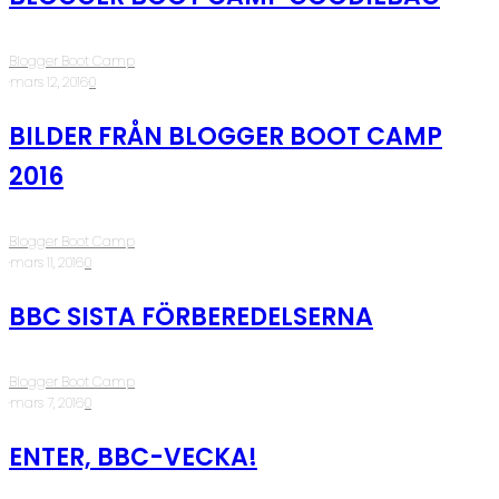
Blogger Boot Camp
·
mars 12, 2016
·
0
BILDER FRÅN BLOGGER BOOT CAMP
2016
Blogger Boot Camp
·
mars 11, 2016
·
0
BBC SISTA FÖRBEREDELSERNA
Blogger Boot Camp
·
mars 7, 2016
·
0
ENTER, BBC-VECKA!