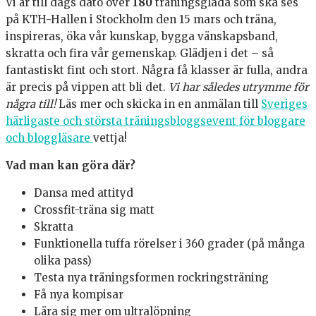
Vi är till dags dato över
180
träningsglada som ska ses
på KTH-Hallen i Stockholm den 15 mars och träna,
inspireras, öka vår kunskap, bygga vänskapsband,
skratta och fira vår gemenskap. Glädjen i det – så
fantastiskt fint och stort. Några få klasser är fulla, andra
är precis på vippen att bli det.
Vi har således utrymme för
några till!
Läs mer och skicka in en anmälan till
Sveriges
härligaste och största träningsbloggsevent för bloggare
och bloggläsare
vettja!
Vad man kan göra där?
Dansa med attityd
Crossfit-träna sig matt
Skratta
Funktionella tuffa rörelser i 360 grader (på många
olika pass)
Testa nya träningsformen rockringsträning
Få nya kompisar
Lära sig mer om ultralöpning