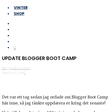
VINTER
SHOP
0
UPDATE BLOGGER BOOT CAMP
Blogger Boot Camp
·
februari 12, 2014
·
0
Det var ett tag sedan jag ordade om Blogger Boot Camp
här inne, så jag tänkte uppdatera er kring det senaste!