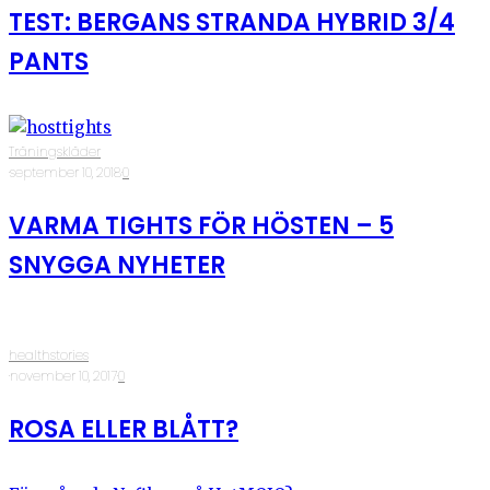
TEST: BERGANS STRANDA HYBRID 3/4
PANTS
Träningskläder
·
september 10, 2018
·
0
VARMA TIGHTS FÖR HÖSTEN – 5
SNYGGA NYHETER
healthstories
·
november 10, 2017
·
0
ROSA ELLER BLÅTT?