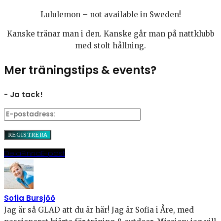
Lululemon – not available in Sweden!
Kanske tränar man i den. Kanske går man på nattklubb
med stolt hållning.
Mer träningstips & events?
- Ja tack!
Dela
Pinna
E-post
Sofia Bursjöö
Jag är så GLAD att du är här! Jag är Sofia i Åre, med