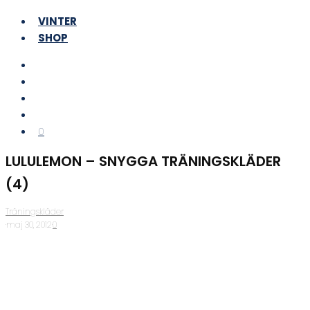
VINTER
SHOP
0
LULULEMON – SNYGGA TRÄNINGSKLÄDER
(4)
Träningskläder
·
maj 30, 2012
·
0