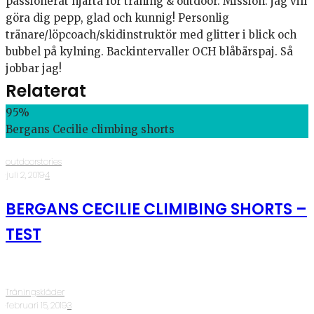
passionerat hjärta för träning & outdoor. Mission: jag vill
göra dig pepp, glad och kunnig! Personlig
tränare/löpcoach/skidinstruktör med glitter i blick och
bubbel på kylning. Backintervaller OCH blåbärspaj. Så
jobbar jag!
Relaterat
95
%
Bergans Cecilie climbing shorts
outdoorstories
·
juli 2, 2019
·
4
BERGANS CECILIE CLIMIBING SHORTS –
TEST
Träningskläder
·
februari 15, 2019
·
3