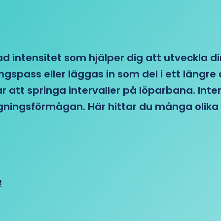
d intensitet som hjälper dig att utveckla di
ngspass eller läggas in som del i ett läng
ar att springa intervaller på löparbana. Int
tagningsförmågan. Här hittar du många olika 
!