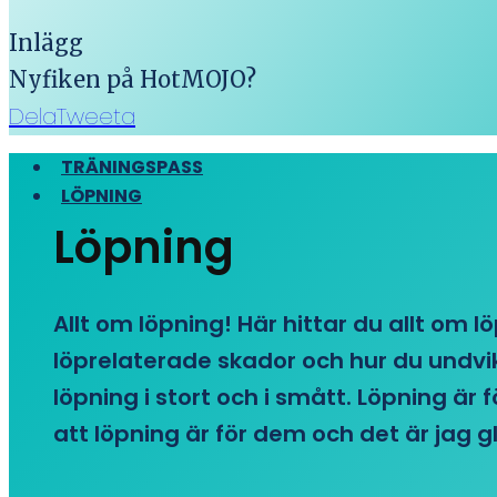
Inlägg
Nyfiken på HotMOJO?
Dela
Tweeta
TRÄNINGSPASS
LÖPNING
Löpning
Allt om löpning! Här hittar du allt om l
löprelaterade skador och hur du undvike
löpning i stort och i smått. Löpning är
att löpning är för dem och det är jag gl