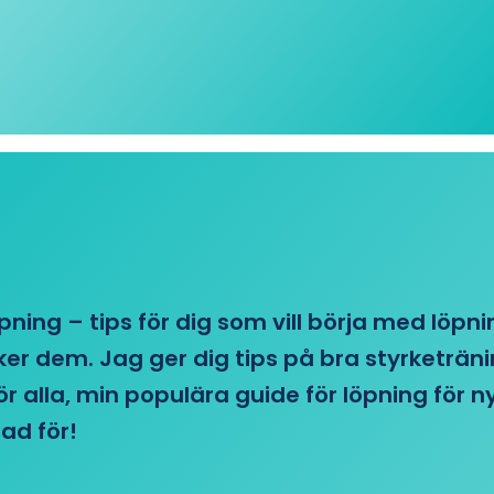
öpning – tips för dig som vill börja med löpn
r dem. Jag ger dig tips på bra styrketränin
 för alla, min populära guide för löpning för
ad för!