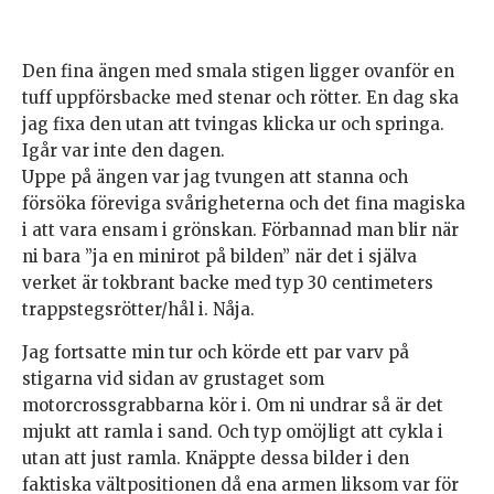
Den fina ängen med smala stigen ligger ovanför en
tuff uppförsbacke med stenar och rötter. En dag ska
jag fixa den utan att tvingas klicka ur och springa.
Igår var inte den dagen.
Uppe på ängen var jag tvungen att stanna och
försöka föreviga svårigheterna och det fina magiska
i att vara ensam i grönskan. Förbannad man blir när
ni bara ”ja en minirot på bilden” när det i själva
verket är tokbrant backe med typ 30 centimeters
trappstegsrötter/hål i. Nåja.
Jag fortsatte min tur och körde ett par varv på
stigarna vid sidan av grustaget som
motorcrossgrabbarna kör i. Om ni undrar så är det
mjukt att ramla i sand. Och typ omöjligt att cykla i
utan att just ramla. Knäppte dessa bilder i den
faktiska vältpositionen då ena armen liksom var för