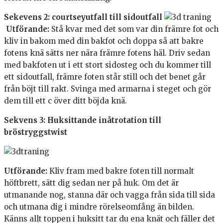
Sekevens 2: courtseyutfall till sidoutfall
Utförande:
Stå kvar med det som var din främre fot och
kliv in bakom med din bakfot och doppa så att bakre
fotens knä sätts ner nära främre fotens häl. Driv sedan
med bakfoten ut i ett stort sidosteg och du kommer till
ett sidoutfall, främre foten står still och det benet går
från böjt till rakt. Svinga med armarna i steget och gör
dem till ett c över ditt böjda knä.
Sekvens 3: Huksittande inåtrotation till
bröstryggstwist
Utförande:
Kliv fram med bakre foten till normalt
höftbrett, sätt dig sedan ner på huk. Om det är
utmanande nog, stanna där och vagga från sida till sida
och utmana dig i mindre rörelseomfång än bilden.
Känns allt toppen i huksitt tar du ena knät och fäller det