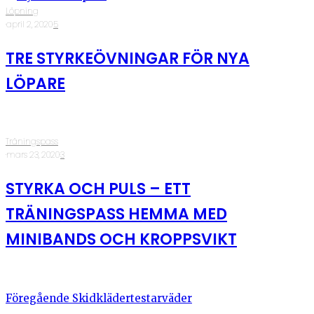
Löpning
·
april 2, 2020
·
5
TRE STYRKEÖVNINGAR FÖR NYA
LÖPARE
Träningspass
·
mars 23, 2020
·
3
STYRKA OCH PULS – ETT
TRÄNINGSPASS HEMMA MED
MINIBANDS OCH KROPPSVIKT
Föregående
Skidklädertestarväder