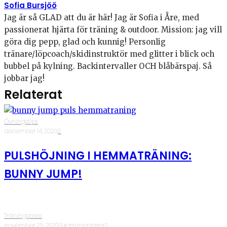
Sofia Bursjöö
Jag är så GLAD att du är här! Jag är Sofia i Åre, med
passionerat hjärta för träning & outdoor. Mission: jag vill
göra dig pepp, glad och kunnig! Personlig
tränare/löpcoach/skidinstruktör med glitter i blick och
bubbel på kylning. Backintervaller OCH blåbärspaj. Så
jobbar jag!
Relaterat
Övningstips
·
december 14, 2020
·
2
PULSHÖJNING I HEMMATRÄNING:
BUNNY JUMP!
Träningspass
·
november 25, 2020
·
3 kommentarer
·
2