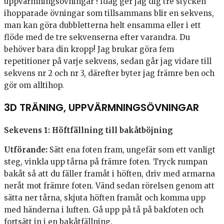
uppvärmningsövningar ! Idag ger jag dig tre stycken
ihopparade övningar som tillsammans blir en sekvens,
man kan göra dubbletterna helt ensamma eller i ett
flöde med de tre sekvenserna efter varandra. Du
behöver bara din kropp! Jag brukar göra fem
repetitioner på varje sekvens, sedan går jag vidare till
sekvens nr 2 och nr 3, därefter byter jag främre ben och
gör om alltihop.
3D TRÄNING, UPPVÄRMNINGSÖVNINGAR
Sekevens 1: Höftfällning till bakåtböjning
Utförande:
Sätt ena foten fram, ungefär som ett vanligt
steg, vinkla upp tårna på främre foten. Tryck rumpan
bakåt så att du fäller framåt i höften, driv med armarna
neråt mot främre foten. Vänd sedan rörelsen genom att
sätta ner tårna, skjuta höften framåt och komma upp
med händerna i luften. Gå upp på tå på bakfoten och
fortsätt in i en bakåtfällning.