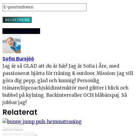
Dela
Pinna
E-post
Sofia Bursjöö
Jag är så GLAD att du är här! Jag är Sofia i Åre, med
passionerat hjärta för träning & outdoor. Mission: jag vill
göra dig pepp, glad och kunnig! Personlig
tränare/löpcoach/skidinstruktör med glitter i blick och
bubbel på kylning. Backintervaller OCH blåbärspaj. Så
jobbar jag!
Relaterat
Övningstips
·
december 14, 2020
·
2