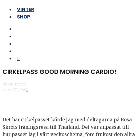
VINTER
SHOP
0
CIRKELPASS GOOD MORNING CARDIO!
Träningspass
·
mars 29, 2016
·
0
Det här cirkelpasset körde jag med deltagarna på Rosa
Skrots träningsresa till Thailand. Det var anpassat till
hur passet låg i vårt veckoschema, före frukost den allra