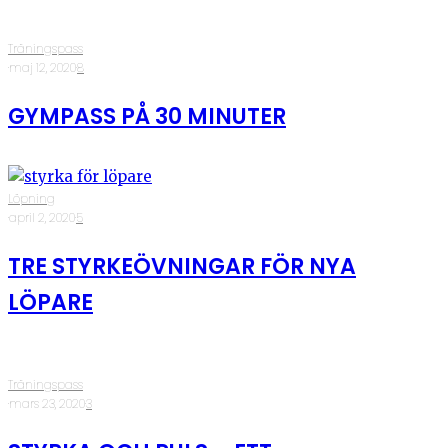
Träningspass
·
maj 12, 2020
·
8
GYMPASS PÅ 30 MINUTER
Löpning
·
april 2, 2020
·
5
TRE STYRKEÖVNINGAR FÖR NYA
LÖPARE
Träningspass
·
mars 23, 2020
·
3