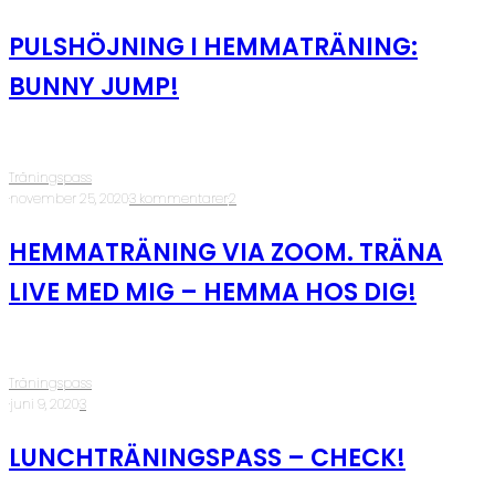
PULSHÖJNING I HEMMATRÄNING:
BUNNY JUMP!
Träningspass
·
november 25, 2020
·
3 kommentarer
·
2
HEMMATRÄNING VIA ZOOM. TRÄNA
LIVE MED MIG – HEMMA HOS DIG!
Träningspass
·
juni 9, 2020
·
3
LUNCHTRÄNINGSPASS – CHECK!