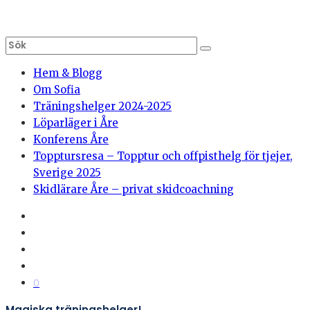
Hem & Blogg
Om Sofia
Träningshelger 2024-2025
Löparläger i Åre
Konferens Åre
Topptursresa – Topptur och offpisthelg för tjejer,
Sverige 2025
Skidlärare Åre – privat skidcoachning
0
Magiska träningshelger!