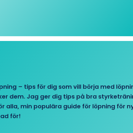
öpning – tips för dig som vill börja med löpn
r dem. Jag ger dig tips på bra styrketränin
 för alla, min populära guide för löpning för
ad för!