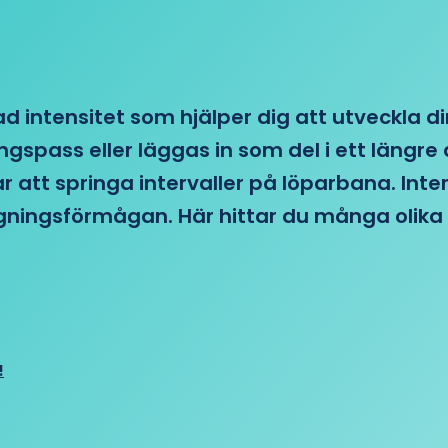
d intensitet som hjälper dig att utveckla di
ngspass eller läggas in som del i ett läng
ar att springa intervaller på löparbana. Int
tagningsförmågan. Här hittar du många olika 
!