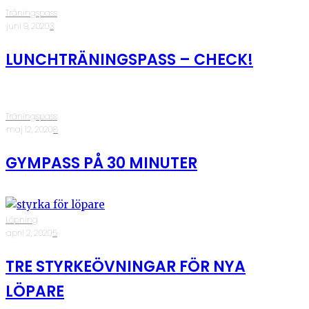
Träningspass
·
juni 9, 2020
·
3
LUNCHTRÄNINGSPASS – CHECK!
Träningspass
·
maj 12, 2020
·
8
GYMPASS PÅ 30 MINUTER
Löpning
·
april 2, 2020
·
5
TRE STYRKEÖVNINGAR FÖR NYA
LÖPARE