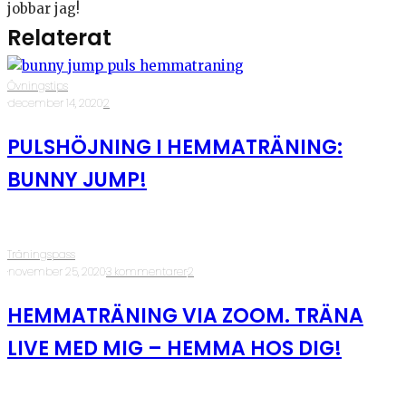
jobbar jag!
Relaterat
Övningstips
·
december 14, 2020
·
2
PULSHÖJNING I HEMMATRÄNING:
BUNNY JUMP!
Träningspass
·
november 25, 2020
·
3 kommentarer
·
2
HEMMATRÄNING VIA ZOOM. TRÄNA
LIVE MED MIG – HEMMA HOS DIG!