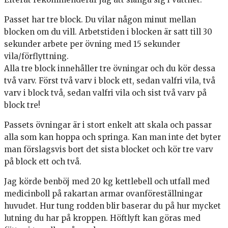
Passet har tre block. Du vilar någon minut mellan
blocken om du vill. Arbetstiden i blocken är satt till 30
sekunder arbete per övning med 15 sekunder
vila/förflyttning.
Alla tre block innehåller tre övningar och du kör dessa
två varv. Först två varv i block ett, sedan valfri vila, två
varv i block två, sedan valfri vila och sist två varv på
block tre!
Passets övningar är i stort enkelt att skala och passar
alla som kan hoppa och springa. Kan man inte det byter
man förslagsvis bort det sista blocket och kör tre varv
på block ett och två.
Jag körde benböj med 20 kg kettlebell och utfall med
medicinboll på rakartan armar ovanföreställningar
huvudet. Hur tung rodden blir baserar du på hur mycket
lutning du har på kroppen. Höftlyft kan göras med