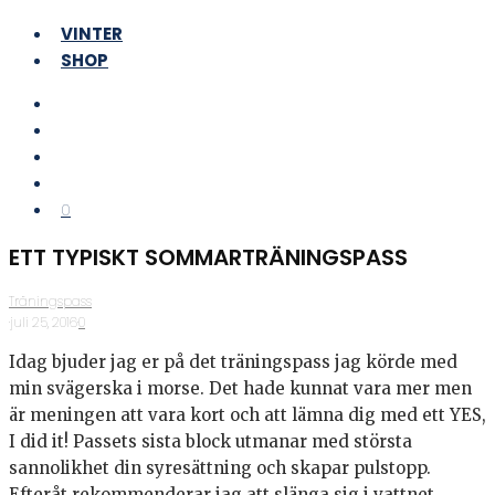
VINTER
SHOP
0
ETT TYPISKT SOMMARTRÄNINGSPASS
Träningspass
·
juli 25, 2016
·
0
Idag bjuder jag er på det träningspass jag körde med
min svägerska i morse. Det hade kunnat vara mer men
är meningen att vara kort och att lämna dig med ett YES,
I did it! Passets sista block utmanar med största
sannolikhet din syresättning och skapar pulstopp.
Efteråt rekommenderar jag att slänga sig i vattnet.