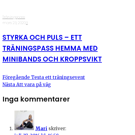
Träningspass
·
mars 23, 2020
·
3
STYRKA OCH PULS – ETT
TRÄNINGSPASS HEMMA MED
MINIBANDS OCH KROPPSVIKT
Föregående
Testa ett träningsevent
Nästa
Att vara på väg
Inga kommentarer
Mari
skriver: