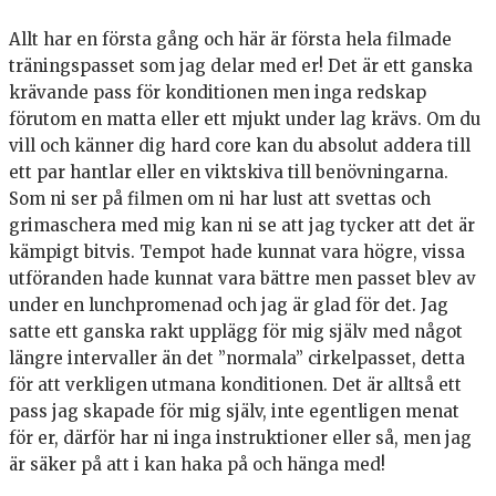
Allt har en första gång och här är första hela filmade
träningspasset som jag delar med er! Det är ett ganska
krävande pass för konditionen men inga redskap
förutom en matta eller ett mjukt under lag krävs. Om du
vill och känner dig hard core kan du absolut addera till
ett par hantlar eller en viktskiva till benövningarna.
Som ni ser på filmen om ni har lust att svettas och
grimaschera med mig kan ni se att jag tycker att det är
kämpigt bitvis. Tempot hade kunnat vara högre, vissa
utföranden hade kunnat vara bättre men passet blev av
under en lunchpromenad och jag är glad för det. Jag
satte ett ganska rakt upplägg för mig själv med något
längre intervaller än det ”normala” cirkelpasset, detta
för att verkligen utmana konditionen. Det är alltså ett
pass jag skapade för mig själv, inte egentligen menat
för er, därför har ni inga instruktioner eller så, men jag
är säker på att i kan haka på och hänga med!