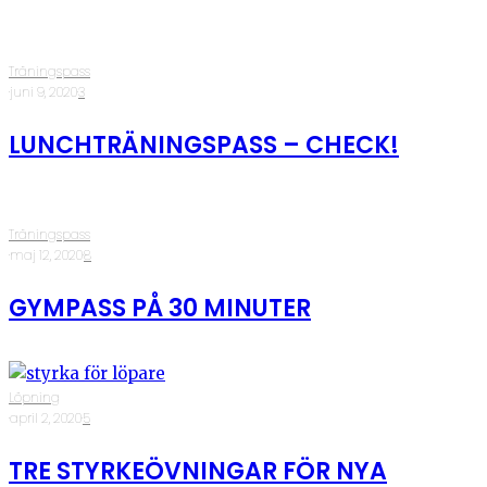
Träningspass
·
juni 9, 2020
·
3
LUNCHTRÄNINGSPASS – CHECK!
Träningspass
·
maj 12, 2020
·
8
GYMPASS PÅ 30 MINUTER
Löpning
·
april 2, 2020
·
5
TRE STYRKEÖVNINGAR FÖR NYA