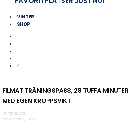
FAVORITPLATSER JUST NU!
VINTER
SHOP
0
FILMAT TRÄNINGSPASS, 28 TUFFA MINUTER
MED EGEN KROPPSVIKT
Träningspass
·
november 9, 2016
·
0