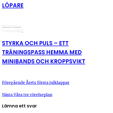
LÖPARE
Träningspass
·
mars 23, 2020
·
3
STYRKA OCH PULS – ETT
TRÄNINGSPASS HEMMA MED
MINIBANDS OCH KROPPSVIKT
Föregående
Årets första julklappar
Nästa
Våra tre rörelseplan
Lämna ett svar