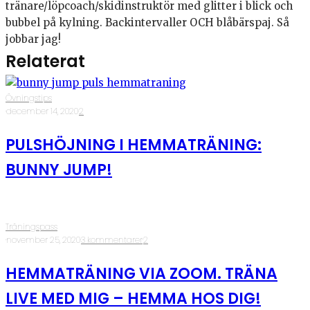
tränare/löpcoach/skidinstruktör med glitter i blick och
bubbel på kylning. Backintervaller OCH blåbärspaj. Så
jobbar jag!
Relaterat
Övningstips
·
december 14, 2020
·
2
PULSHÖJNING I HEMMATRÄNING:
BUNNY JUMP!
Träningspass
·
november 25, 2020
·
3 kommentarer
·
2
HEMMATRÄNING VIA ZOOM. TRÄNA
LIVE MED MIG – HEMMA HOS DIG!