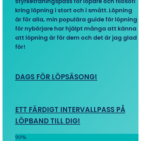
styrketräningspass för löpare och filosofi
kring löpning i stort och i smått. Löpning
är för alla, min populära guide för löpning
för nybörjare har hjälpt många att känna
att löpning är för dem och det är jag glad
för!
DAGS FÖR LÖPSÄSONG!
ETT FÄRDIGT INTERVALLPASS PÅ
LÖPBAND TILL DIG!
90
%