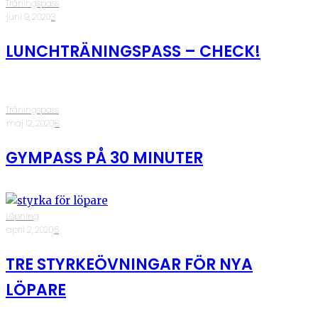
Träningspass
·
juni 9, 2020
·
3
LUNCHTRÄNINGSPASS – CHECK!
Träningspass
·
maj 12, 2020
·
8
GYMPASS PÅ 30 MINUTER
Löpning
·
april 2, 2020
·
5
TRE STYRKEÖVNINGAR FÖR NYA
LÖPARE