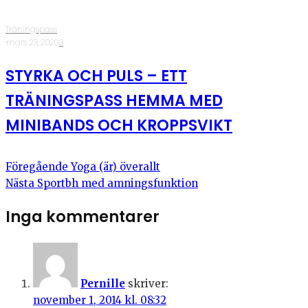
Träningspass
·
mars 23, 2020
·
3
STYRKA OCH PULS – ETT
TRÄNINGSPASS HEMMA MED
MINIBANDS OCH KROPPSVIKT
Föregående
Yoga (är) överallt
Nästa
Sportbh med amningsfunktion
Inga kommentarer
Pernille
skriver:
november 1, 2014 kl. 08:32