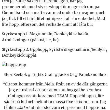
Och ja. Såhär så det ut häromdagen, när jag
promenerade med styrkestopp för mage och rumpa.
Gummiband och matta var med under barnvagnen, och
jag fick till ett fint litet minipass i all sin enkelhet. Med
lite hopp, eftersom det verkade dumt att låta bli:
Styrkestopp 1: Magtunneln, Donkeykick bakåt,
Armhävningar (på knä, he, he).
Styrkestopp 2: Upphopp, Fyrfota diagonalt arm/benlyft ,
Donkeykick uppåt.
Skor Reebok // Tights Craft // Jacka Or // Pannband Bula
*Citatet kommer från Mela. Från en av de där gångerna
jag entusiastiskt pratat om att bygga ihop ett bra
träningspass att köra med TEAM-Uppochhoppa, lite
sådär på kul och helt utan massa fixelitrix runt om. Jag
tänker
såklart
att det ska vara ett pass med hopptema.