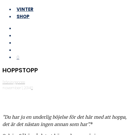
VINTER
SHOP
0
HOPPSTOPP
Träningspass
·
november 1, 2014
·
0
”Du har ju en underlig böjelse för det här med att hoppa,
det är det nästan ingen annan som har”.
*