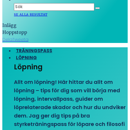
SE ALLA RESULTAT
Inlägg
Hoppstopp
Dela
Tweeta
TRÄNINGSPASS
LÖPNING
Löpning
Allt om löpning! Här hittar du allt om
löpning – tips för dig som vill börja med
löpning, intervallpass, guider om
löprelaterade skador och hur du undviker
dem. Jag ger dig tips på bra
styrketräningspass för löpare och filosofi