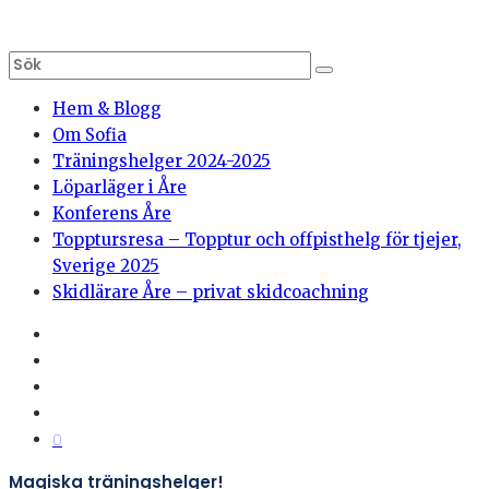
Hem & Blogg
Om Sofia
Träningshelger 2024-2025
Löparläger i Åre
Konferens Åre
Topptursresa – Topptur och offpisthelg för tjejer,
Sverige 2025
Skidlärare Åre – privat skidcoachning
0
Magiska träningshelger!