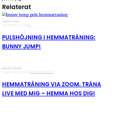
Relaterat
Övningstips
·
december 14, 2020
·
2
PULSHÖJNING I HEMMATRÄNING:
BUNNY JUMP!
Träningspass
·
november 25, 2020
·
3 kommentarer
·
2
HEMMATRÄNING VIA ZOOM. TRÄNA
LIVE MED MIG – HEMMA HOS DIG!